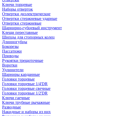
Ключи торцевые
Наборы отверток
Отвертки диэлектрические
Отвертки стержневые ударные
Отвертки стержневые
Шарнирно-губцевый инструмент
Клещи переставные
Щипцы для стопорных колец
Длинногубцы
Бокорезы
Пассатижи
Приводы
Рукоятки трещоточные
Воротки
Удлинители
Шарниры карданные
Головки торцевые
Головки торцевые 1/4'DR
Головки торцевые свечные
Головки торцевые 1/2'DR
Ключи гаечные
Ключи трубные рычажные
Разводные
Накидные и наборы из них