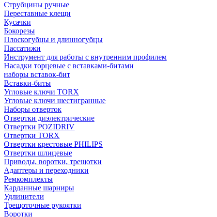
Струбцины ручные
Переставные клещи
Кусачки
Бокорезы
Плоскогубцы и длинногубцы
Пассатижи
Инструмент для работы с внутренним профилем
Насадки торцевые с вставками-битами
наборы вставок-бит
Вставки-биты
Угловые ключи TORX
Угловые ключи шестигранные
Наборы отверток
Отвертки диэлектрические
Отвертки POZIDRIV
Отвертки TORX
Отвертки крестовые PHILIPS
Отвертки шлицевые
Приводы, воротки, трещотки
Адаптеры и переходники
Ремкомплекты
Карданные шарниры
Удлинители
Трещоточные рукоятки
Воротки