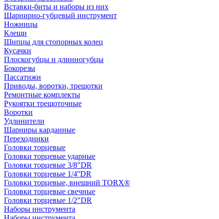
Вставки-биты и наборы из них
Шарнирно-губцевый инструмент
Ножницы
Клещи
Щипцы для стопорных колец
Кусачки
Плоскогубцы и длинногубцы
Бокорезы
Пассатижи
Приводы, воротки, трещотки
Ремонтные комплекты
Рукоятки трещоточные
Воротки
Удлинители
Шарниры карданные
Переходники
Головки торцевые
Головки торцевые ударные
Головки торцевые 3/8"DR
Головки торцевые 1/4''DR
Головки торцевые, внешний TORX®
Головки торцевые свечные
Головки торцевые 1/2"DR
Наборы инструмента
Наборы инструмента