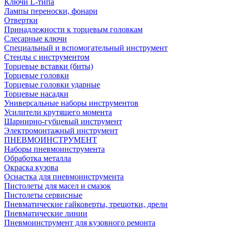
Ключи L-типа
Лампы переноски, фонари
Отвертки
Принадлежности к торцевым головкам
Слесарные ключи
Специальный и вспомогательный инструмент
Стенды с инструментом
Торцевые вставки (биты)
Торцевые головки
Торцевые головки ударные
Торцевые насадки
Универсальные наборы инструментов
Усилители крутящего момента
Шарнирно-губцевый инструмент
Электромонтажный инструмент
ПНЕВМОИНСТРУМЕНТ
Наборы пневмоинструмента
Обработка металла
Окраска кузова
Оснастка для пневмоинструмента
Пистолеты для масел и смазок
Пистолеты сервисные
Пневматические гайковерты, трещотки, дрели
Пневматические линии
Пневмоинструмент для кузовного ремонта