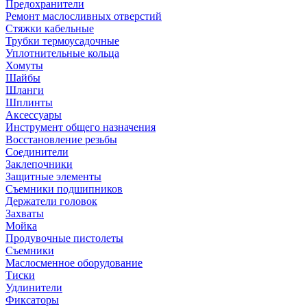
Предохранители
Ремонт маслосливных отверстий
Стяжки кабельные
Трубки термоусадочные
Уплотнительные кольца
Хомуты
Шайбы
Шланги
Шплинты
Аксессуары
Инструмент общего назначения
Восстановление резьбы
Соединители
Заклепочники
Защитные элементы
Съемники подшипников
Держатели головок
Захваты
Мойка
Продувочные пистолеты
Съемники
Маслосменное оборудование
Тиски
Удлинители
Фиксаторы