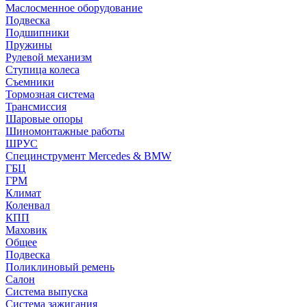
Маслосменное оборудование
Подвеска
Подшипники
Пружины
Рулевой механизм
Ступица колеса
Съемники
Тормозная система
Трансмиссия
Шаровые опоры
Шиномонтажные работы
ШРУС
Специнструмент Mercedes & BMW
ГБЦ
ГРМ
Климат
Коленвал
КПП
Маховик
Общее
Подвеска
Поликлиновый ремень
Салон
Система выпуска
Система зажигания