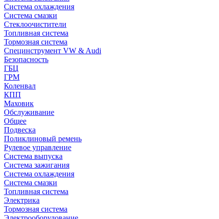
Система охлаждения
Система смазки
Стеклоочистители
Топливная система
Тормозная система
Специнструмент VW & Audi
Безопасность
ГБЦ
ГРМ
Коленвал
КПП
Маховик
Обслуживание
Общее
Подвеска
Поликлиновый ремень
Рулевое управление
Система выпуска
Система зажигания
Система охлаждения
Система смазки
Топливная система
Электрика
Тормозная система
Электрооборудование