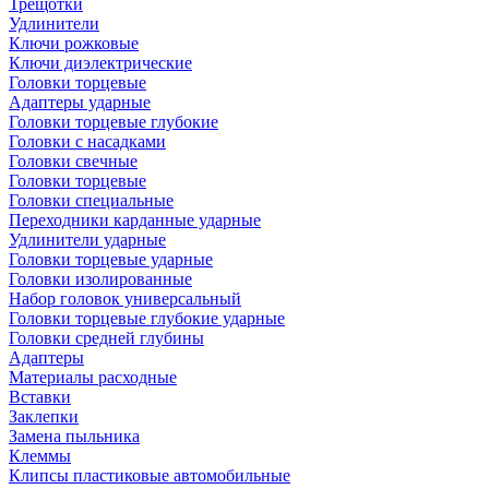
Трещотки
Удлинители
Ключи рожковые
Ключи диэлектрические
Головки торцевые
Адаптеры ударные
Головки торцевые глубокие
Головки с насадками
Головки свечные
Головки торцевые
Головки специальные
Переходники карданные ударные
Удлинители ударные
Головки торцевые ударные
Головки изолированные
Набор головок универсальный
Головки торцевые глубокие ударные
Головки средней глубины
Адаптеры
Материалы расходные
Вставки
Заклепки
Замена пыльника
Клеммы
Клипсы пластиковые автомобильные