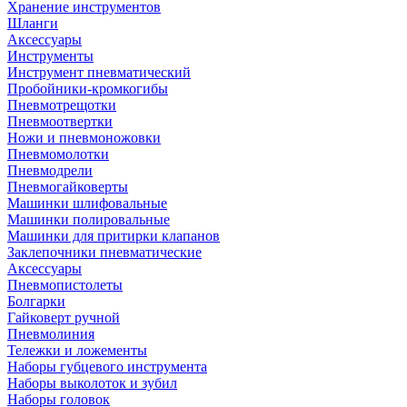
Хранение инструментов
Шланги
Аксессуары
Инструменты
Инструмент пневматический
Пробойники-кромкогибы
Пневмотрещотки
Пневмоотвертки
Ножи и пневмоножовки
Пневмомолотки
Пневмодрели
Пневмогайковерты
Машинки шлифовальные
Машинки полировальные
Машинки для притирки клапанов
Заклепочники пневматические
Аксессуары
Пневмопистолеты
Болгарки
Гайковерт ручной
Пневмолиния
Тележки и ложементы
Наборы губцевого инструмента
Наборы выколоток и зубил
Наборы головок