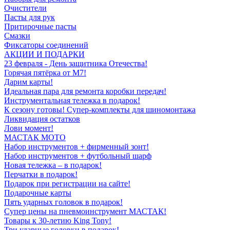
Очистители
Пасты для рук
Притирочные пасты
Смазки
Фиксаторы соединений
АКЦИИ И ПОДАРКИ
23 февраля - День защитника Отечества!
Горячая пятёрка от M7!
Дарим карты!
Идеальная пара для ремонта коробки передач!
Инструментальная тележка в подарок!
К сезону готовы! Супер-комплекты для шиномонтажа
Ликвидация остатков
Лови момент!
МАСТАК МОТО
Набор инструментов + фирменный зонт!
Набор инструментов + футбольный шарф
Новая тележка – в подарок!
Перчатки в подарок!
Подарок при регистрации на сайте!
Подарочные карты
Пять ударных головок в подарок!
Супер цены на пневмоинструмент МАСТАК!
Товары к 30-летию King Tony!
Три ударные головки в подарок!