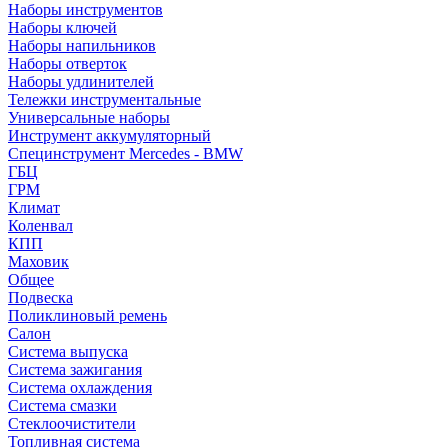
Наборы инструментов
Наборы ключей
Наборы напильников
Наборы отверток
Наборы удлинителей
Тележки инструментальные
Универсальные наборы
Инструмент аккумуляторный
Специнструмент Mercedes - BMW
ГБЦ
ГРМ
Климат
Коленвал
КПП
Маховик
Общее
Подвеска
Поликлиновый ремень
Салон
Система выпуска
Система зажигания
Система охлаждения
Система смазки
Стеклоочистители
Топливная система