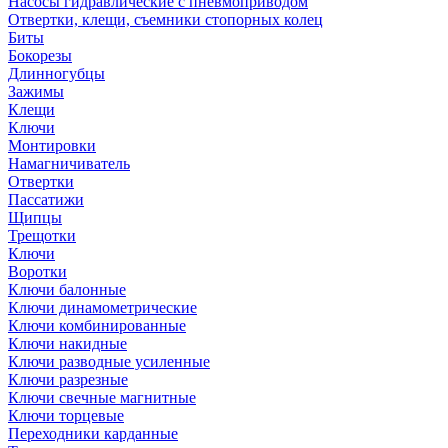
Насосы гидравлические с пневмоприводом
Отвертки, клещи, съемники стопорных колец
Биты
Бокорезы
Длинногубцы
Зажимы
Клещи
Ключи
Монтировки
Намагничиватель
Отвертки
Пассатижи
Щипцы
Трещотки
Ключи
Воротки
Ключи балонные
Ключи динамометрические
Ключи комбинированные
Ключи накидные
Ключи разводные усиленные
Ключи разрезные
Ключи свечные магнитные
Ключи торцевые
Переходники карданные