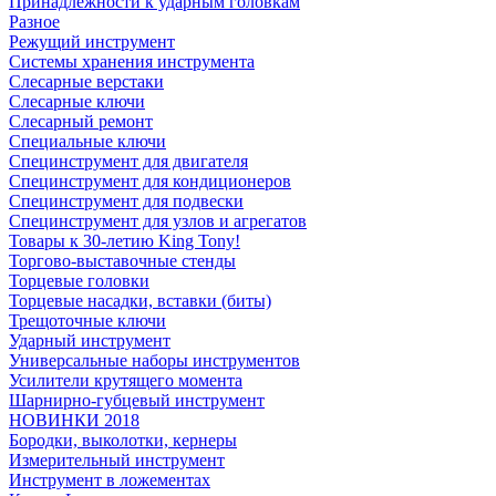
Принадлежности к ударным головкам
Разное
Режущий инструмент
Системы хранения инструмента
Слесарные верстаки
Слесарные ключи
Слесарный ремонт
Специальные ключи
Специнструмент для двигателя
Специнструмент для кондиционеров
Специнструмент для подвески
Специнструмент для узлов и агрегатов
Товары к 30-летию King Tony!
Торгово-выставочные стенды
Торцевые головки
Торцевые насадки, вставки (биты)
Трещоточные ключи
Ударный инструмент
Универсальные наборы инструментов
Усилители крутящего момента
Шарнирно-губцевый инструмент
НОВИНКИ 2018
Бородки, выколотки, кернеры
Измерительный инструмент
Инструмент в ложементах