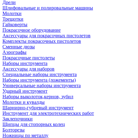
Дрели
Шлифовальные и полировальные машины
Молотки
Трещотки
Гайковерты
Покрасочное оборудование
Аксессуары для покрасочных пистолетов
Комплекты покрасочных пистолетов
Сменные дюзы
Аэрографы
Покрасочные пистолеты
Наборы инструмента
Аксессуары для наборов
Специальные наборы инструмента
Наборы инструмента (ложементы)
Универсальные наборы инструмента
Ударный инструмент
Наборы выколоток,кернов, зубил
Молотки и кувалды
Шарнирно-губцевый инструмент
Инструмент для электротехнических работ
Заклепочники
Щипцы для стопорных колец
Болторезы
Ножницы по металлу