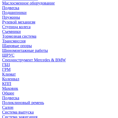
Маслосменное оборудование
Подвеска
Подшипники
Пружины
Рулевой механизм
Ступица колеса
Съемники
Тормозная система
Трансмиссия
Шаровые опоры
Шиномонтажные работы
ШРУС
Специнструмент Mercedes & BMW
ГБЦ
ГРМ
Климат
Коленвал
КПП
Маховик
Общее
Подвеска
Поликлиновый ремень
Салон
Система выпуска
Система зажигания