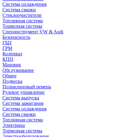
Система охлаждения
Система смазки
Стеклоочистители
Топливная система
Тормозная система
Специнструмент VW & Audi
Безопасность
ГБЦ
ГРМ
Коленвал
КПП
Маховик
Обслуживание
Общее
Подвеска
Поликлиновый ремень
Рулевое управление
Система выпуска
Система зажигания
Система охлаждения
Система смазки
Топливная система
Электрика
Тормозная система
Электрооборудование