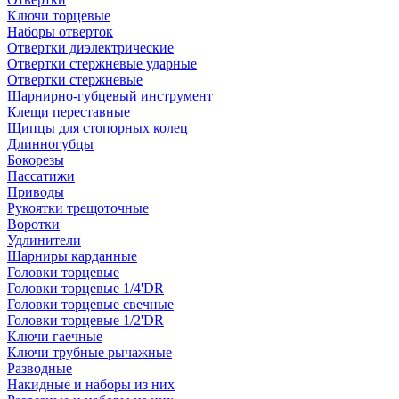
Ключи торцевые
Наборы отверток
Отвертки диэлектрические
Отвертки стержневые ударные
Отвертки стержневые
Шарнирно-губцевый инструмент
Клещи переставные
Щипцы для стопорных колец
Длинногубцы
Бокорезы
Пассатижи
Приводы
Рукоятки трещоточные
Воротки
Удлинители
Шарниры карданные
Головки торцевые
Головки торцевые 1/4'DR
Головки торцевые свечные
Головки торцевые 1/2'DR
Ключи гаечные
Ключи трубные рычажные
Разводные
Накидные и наборы из них