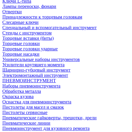
Ключи L-типа
Лампы переноски, фонари
Отвертки
Принадлежности к торцевым головкам
Слесарные ключи
Специальный и вспомогательный инструмент
Стенды с инструментом
Торцевые вставки (биты)
Торцевые головки
Торцевые головки ударные
Торцевые насадки
Универсальные наборы инструментов
Усилители крутящего момента
Шарнирно-губцевый инструмент
Электромонтажный инструмент
ПНЕВМОИНСТРУМЕНТ
Наборы пневмоинструмента
Обработка металла
Окраска кузова
Оснастка для пневмоинструмента
Пистолеты для масел и смазок
Пистолеты сервисные
Пневматические гайковерты, трещотки, дрели
Пневматические линии
Пневмоинструмент для кузовного ремонта