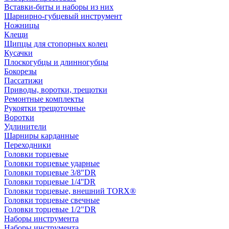
Вставки-биты и наборы из них
Шарнирно-губцевый инструмент
Ножницы
Клещи
Щипцы для стопорных колец
Кусачки
Плоскогубцы и длинногубцы
Бокорезы
Пассатижи
Приводы, воротки, трещотки
Ремонтные комплекты
Рукоятки трещоточные
Воротки
Удлинители
Шарниры карданные
Переходники
Головки торцевые
Головки торцевые ударные
Головки торцевые 3/8"DR
Головки торцевые 1/4''DR
Головки торцевые, внешний TORX®
Головки торцевые свечные
Головки торцевые 1/2"DR
Наборы инструмента
Наборы инструмента