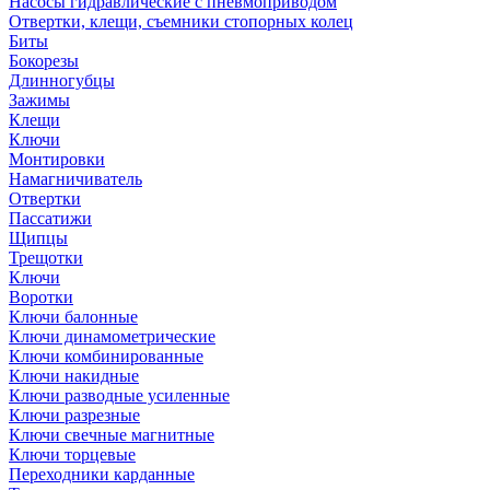
Насосы гидравлические с пневмоприводом
Отвертки, клещи, съемники стопорных колец
Биты
Бокорезы
Длинногубцы
Зажимы
Клещи
Ключи
Монтировки
Намагничиватель
Отвертки
Пассатижи
Щипцы
Трещотки
Ключи
Воротки
Ключи балонные
Ключи динамометрические
Ключи комбинированные
Ключи накидные
Ключи разводные усиленные
Ключи разрезные
Ключи свечные магнитные
Ключи торцевые
Переходники карданные