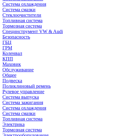
Система охлаждения
Система смазки
Стеклоочистители
Топливная система
Тормозная система
Специнструмент VW & Audi
Безопасность
ГБЦ
ГРМ
Коленвал
КПП
Маховик
Обслуживание
Общее
Подвеска
Поликлиновый ремень
Рулевое управление
Система выпуска
Система зажигания
Система охлаждения
Система смазки
Топливная система
Электрика
Тормозная система
Электрооборудование