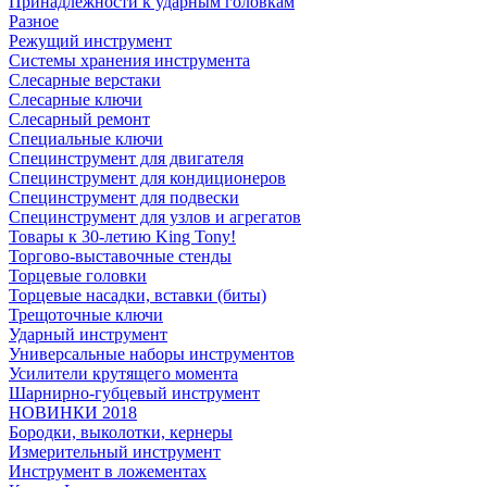
Принадлежности к ударным головкам
Разное
Режущий инструмент
Системы хранения инструмента
Слесарные верстаки
Слесарные ключи
Слесарный ремонт
Специальные ключи
Специнструмент для двигателя
Специнструмент для кондиционеров
Специнструмент для подвески
Специнструмент для узлов и агрегатов
Товары к 30-летию King Tony!
Торгово-выставочные стенды
Торцевые головки
Торцевые насадки, вставки (биты)
Трещоточные ключи
Ударный инструмент
Универсальные наборы инструментов
Усилители крутящего момента
Шарнирно-губцевый инструмент
НОВИНКИ 2018
Бородки, выколотки, кернеры
Измерительный инструмент
Инструмент в ложементах