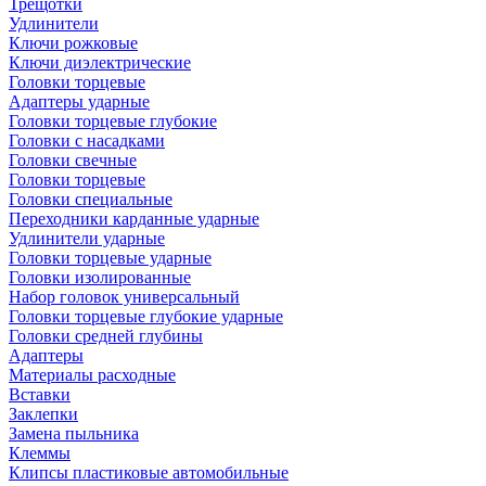
Трещотки
Удлинители
Ключи рожковые
Ключи диэлектрические
Головки торцевые
Адаптеры ударные
Головки торцевые глубокие
Головки с насадками
Головки свечные
Головки торцевые
Головки специальные
Переходники карданные ударные
Удлинители ударные
Головки торцевые ударные
Головки изолированные
Набор головок универсальный
Головки торцевые глубокие ударные
Головки средней глубины
Адаптеры
Материалы расходные
Вставки
Заклепки
Замена пыльника
Клеммы
Клипсы пластиковые автомобильные