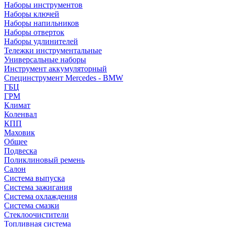
Наборы инструментов
Наборы ключей
Наборы напильников
Наборы отверток
Наборы удлинителей
Тележки инструментальные
Универсальные наборы
Инструмент аккумуляторный
Специнструмент Mercedes - BMW
ГБЦ
ГРМ
Климат
Коленвал
КПП
Маховик
Общее
Подвеска
Поликлиновый ремень
Салон
Система выпуска
Система зажигания
Система охлаждения
Система смазки
Стеклоочистители
Топливная система