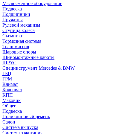
Маслосменное оборудование
Подвеска
Подшипники
Пружины
Рулевой механизм
Ступица колеса
Съемники
Тормозная система
Трансмиссия
Шаровые опоры
Шиномонтажные работы
ШРУС
Специнструмент Mercedes & BMW
ГБЦ
ГРМ
Климат
Коленвал
КПП
Маховик
Общее
Подвеска
Поликлиновый ремень
Салон
Система выпуска
Система зажигания