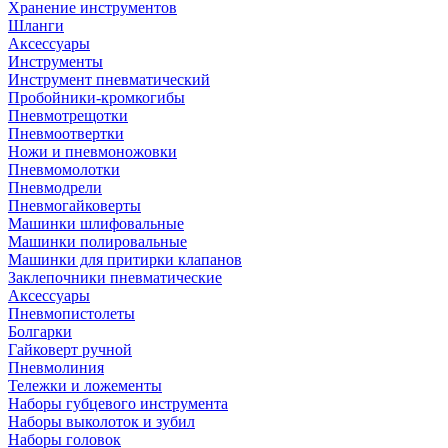
Хранение инструментов
Шланги
Аксессуары
Инструменты
Инструмент пневматический
Пробойники-кромкогибы
Пневмотрещотки
Пневмоотвертки
Ножи и пневмоножовки
Пневмомолотки
Пневмодрели
Пневмогайковерты
Машинки шлифовальные
Машинки полировальные
Машинки для притирки клапанов
Заклепочники пневматические
Аксессуары
Пневмопистолеты
Болгарки
Гайковерт ручной
Пневмолиния
Тележки и ложементы
Наборы губцевого инструмента
Наборы выколоток и зубил
Наборы головок