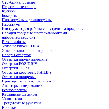
Струбцины ручные
Переставные клещи
Кусачки
Бокорезы
Плоскогубцы и длинногубцы
Пассатижи
Инструмент для работы с внутренним профилем
Насадки торцевые с вставками-битами
наборы вставок-бит
Вставки-биты
Угловые ключи TORX
Угловые ключи шестигранные
Наборы отверток
Отвертки диэлектрические
Отвертки POZIDRIV
Отвертки TORX
Отвертки крестовые PHILIPS
Отвертки шлицевые
Приводы, воротки, трещотки
Адаптеры и переходники
Ремкомплекты
Карданные шарниры
Удлинители
Трещоточные рукоятки
Воротки