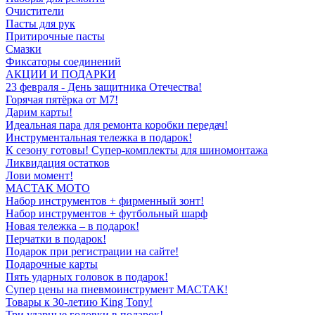
Очистители
Пасты для рук
Притирочные пасты
Смазки
Фиксаторы соединений
АКЦИИ И ПОДАРКИ
23 февраля - День защитника Отечества!
Горячая пятёрка от M7!
Дарим карты!
Идеальная пара для ремонта коробки передач!
Инструментальная тележка в подарок!
К сезону готовы! Супер-комплекты для шиномонтажа
Ликвидация остатков
Лови момент!
МАСТАК МОТО
Набор инструментов + фирменный зонт!
Набор инструментов + футбольный шарф
Новая тележка – в подарок!
Перчатки в подарок!
Подарок при регистрации на сайте!
Подарочные карты
Пять ударных головок в подарок!
Супер цены на пневмоинструмент МАСТАК!
Товары к 30-летию King Tony!
Три ударные головки в подарок!