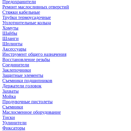
Предохранители
Ремонт маслосливных отверстий
Стяжки кабельные
Трубки термоусадочные
Уплотнительные кольца
Хомуты
Шайбы
Шланги
Шплинты
Аксессуары
Инструмент общего назначения
Восстановление резьбы
Соединители
Заклепочники
Защитные элементы
Съемники подшипников
Держатели головок
Захваты
Мойка
Продувочные пистолеты
Съемники
Маслосменное оборудование
Тиски
Удлинители
Фиксаторы