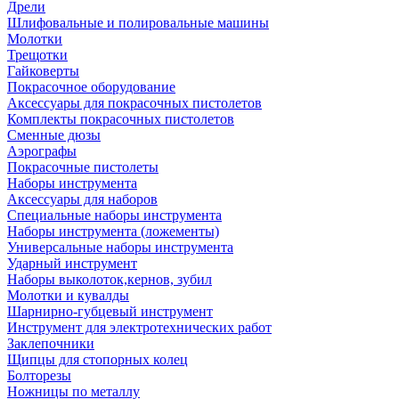
Дрели
Шлифовальные и полировальные машины
Молотки
Трещотки
Гайковерты
Покрасочное оборудование
Аксессуары для покрасочных пистолетов
Комплекты покрасочных пистолетов
Сменные дюзы
Аэрографы
Покрасочные пистолеты
Наборы инструмента
Аксессуары для наборов
Специальные наборы инструмента
Наборы инструмента (ложементы)
Универсальные наборы инструмента
Ударный инструмент
Наборы выколоток,кернов, зубил
Молотки и кувалды
Шарнирно-губцевый инструмент
Инструмент для электротехнических работ
Заклепочники
Щипцы для стопорных колец
Болторезы
Ножницы по металлу