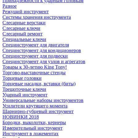
Принадлежности к ударным головкам
Разное
Режущий инструмент
Системы хранения инструмента
Слесарные верстаки
Слесарные ключи
Слесарный ремонт
Специальные ключи
Специнструмент для двигателя
Специнструмент для кондиционеров
Специнструмент для подвески
Специнструмент для узлов и агрегатов
Товары к 30-летию King Tony!
Торгово-выставочные стенды
Торцевые головки
Торцевые насадки, вставки (биты)
Трещоточные ключи
Ударный инструмент
Универсальные наборы инструментов
Усилители крутящего момента
Шарнирно-губцевый инструмент
НОВИНКИ 2018
Бородки, выколотки, кернеры
Измерительный инструмент
Инструмент в ложементах