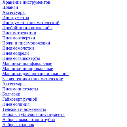
Хранение инструментов
Шланги
Аксессуары
Инструменты
Инструмент пневматический
Пробойники-кромкогибы
Пневмотрещотки
Пневмоотвертки
Ножи и пневмоножовки
Пневмомолотки
Пневмодрели
Пневмогайковерты
Машинки шлифовальные
Машинки полировальные
Машинки для притирки клапанов
Заклепочники пневматические
Аксессуары
Пневмопистолеты
Болгарки
Гайковерт ручной
Пневмолиния
Тележки и ложементы
Наборы губцевого инструмента
Наборы выколоток и зубил
Наборы головок