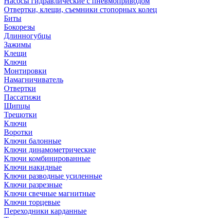
Насосы гидравлические с пневмоприводом
Отвертки, клещи, съемники стопорных колец
Биты
Бокорезы
Длинногубцы
Зажимы
Клещи
Ключи
Монтировки
Намагничиватель
Отвертки
Пассатижи
Щипцы
Трещотки
Ключи
Воротки
Ключи балонные
Ключи динамометрические
Ключи комбинированные
Ключи накидные
Ключи разводные усиленные
Ключи разрезные
Ключи свечные магнитные
Ключи торцевые
Переходники карданные