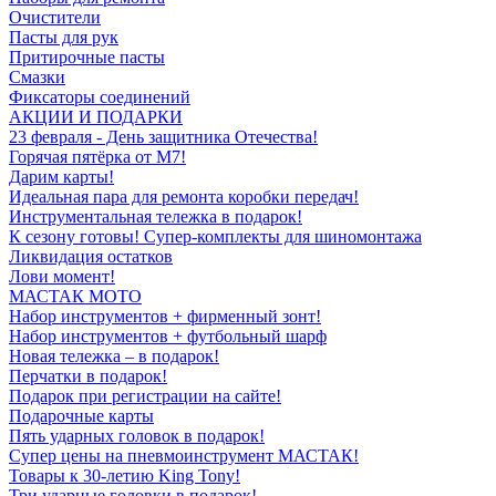
Очистители
Пасты для рук
Притирочные пасты
Смазки
Фиксаторы соединений
АКЦИИ И ПОДАРКИ
23 февраля - День защитника Отечества!
Горячая пятёрка от M7!
Дарим карты!
Идеальная пара для ремонта коробки передач!
Инструментальная тележка в подарок!
К сезону готовы! Супер-комплекты для шиномонтажа
Ликвидация остатков
Лови момент!
МАСТАК МОТО
Набор инструментов + фирменный зонт!
Набор инструментов + футбольный шарф
Новая тележка – в подарок!
Перчатки в подарок!
Подарок при регистрации на сайте!
Подарочные карты
Пять ударных головок в подарок!
Супер цены на пневмоинструмент МАСТАК!
Товары к 30-летию King Tony!
Три ударные головки в подарок!