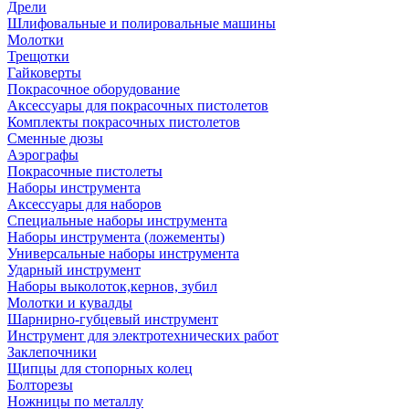
Дрели
Шлифовальные и полировальные машины
Молотки
Трещотки
Гайковерты
Покрасочное оборудование
Аксессуары для покрасочных пистолетов
Комплекты покрасочных пистолетов
Сменные дюзы
Аэрографы
Покрасочные пистолеты
Наборы инструмента
Аксессуары для наборов
Специальные наборы инструмента
Наборы инструмента (ложементы)
Универсальные наборы инструмента
Ударный инструмент
Наборы выколоток,кернов, зубил
Молотки и кувалды
Шарнирно-губцевый инструмент
Инструмент для электротехнических работ
Заклепочники
Щипцы для стопорных колец
Болторезы
Ножницы по металлу