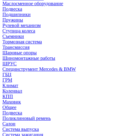
Маслосменное оборудование
Подвеска
Подшипники
Пружины
Рулевой механизм
Ступица колеса
Съемники
Тормозная система
Трансмиссия
Шаровые опоры
Шиномонтажные работы
ШРУС
Специнструмент Mercedes & BMW
ГБЦ
ГРМ
Климат
Коленвал
КПП
Маховик
Общее
Подвеска
Поликлиновый ремень
Салон
Система выпуска
Система зажигания