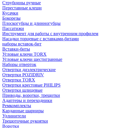
Струбцины ручные
Переставные клещи
Кусачки
Бокорезы
Плоскогубцы и длинногубцы
Пассатижи
Инструмент для работы с внутренним профилем
Насадки торцевые с вставками-битами
наборы вставок-бит
Вставки-биты
Угловые ключи TORX
Угловые ключи шестигранные
Наборы отверток
Отвертки диэлектрические
Отвертки POZIDRIV
Отвертки TORX
Отвертки крестовые PHILIPS
Отвертки шлицевые
Приводы, воротки, трещотки
Адаптеры и переходники
Ремкомплекты
Карданные шарниры
Удлинители
Трещоточные рукоятки
Воротки