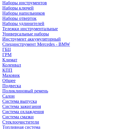
Наборы инструментов
Наборы ключей
Наборы напильников
Наборы отверток
Наборы удлинителей
Тележки инструментальные
Универсальные наборы
Инструмент аккумуляторный
Специнструмент Mercedes - BMW
ГБЦ
ГРМ
Климат
Коленвал
КПП
Маховик
Общее
Подвеска
Поликлиновый ремень
Салон
Система выпуска
Система зажигания
Система охлаждения
Система смазки
Стеклоочистители
Топливная система