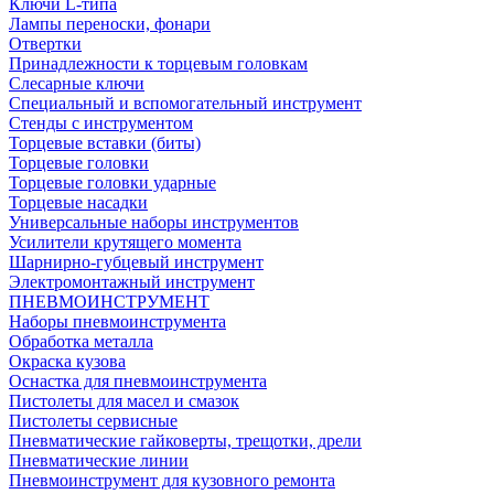
Ключи L-типа
Лампы переноски, фонари
Отвертки
Принадлежности к торцевым головкам
Слесарные ключи
Специальный и вспомогательный инструмент
Стенды с инструментом
Торцевые вставки (биты)
Торцевые головки
Торцевые головки ударные
Торцевые насадки
Универсальные наборы инструментов
Усилители крутящего момента
Шарнирно-губцевый инструмент
Электромонтажный инструмент
ПНЕВМОИНСТРУМЕНТ
Наборы пневмоинструмента
Обработка металла
Окраска кузова
Оснастка для пневмоинструмента
Пистолеты для масел и смазок
Пистолеты сервисные
Пневматические гайковерты, трещотки, дрели
Пневматические линии
Пневмоинструмент для кузовного ремонта