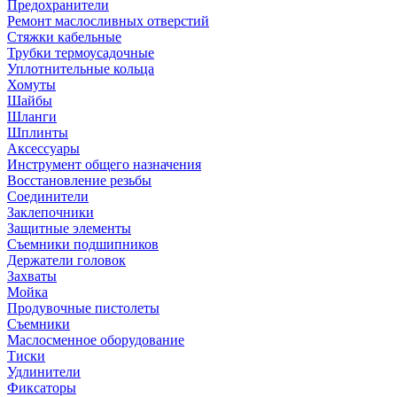
Предохранители
Ремонт маслосливных отверстий
Стяжки кабельные
Трубки термоусадочные
Уплотнительные кольца
Хомуты
Шайбы
Шланги
Шплинты
Аксессуары
Инструмент общего назначения
Восстановление резьбы
Соединители
Заклепочники
Защитные элементы
Съемники подшипников
Держатели головок
Захваты
Мойка
Продувочные пистолеты
Съемники
Маслосменное оборудование
Тиски
Удлинители
Фиксаторы