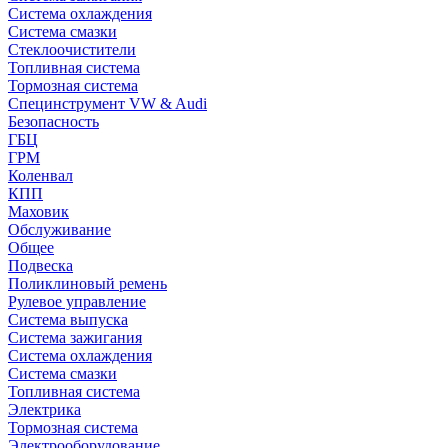
Система охлаждения
Система смазки
Стеклоочистители
Топливная система
Тормозная система
Специнструмент VW & Audi
Безопасность
ГБЦ
ГРМ
Коленвал
КПП
Маховик
Обслуживание
Общее
Подвеска
Поликлиновый ремень
Рулевое управление
Система выпуска
Система зажигания
Система охлаждения
Система смазки
Топливная система
Электрика
Тормозная система
Электрооборудование