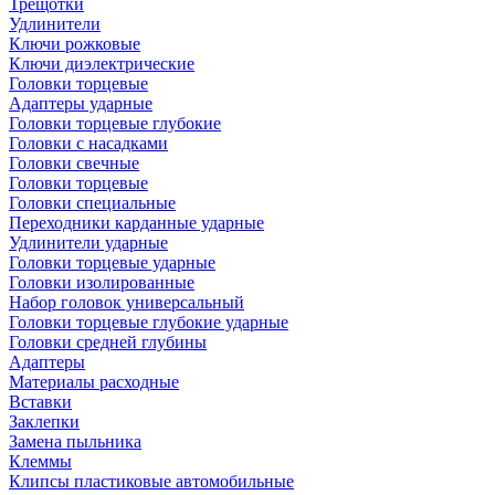
Трещотки
Удлинители
Ключи рожковые
Ключи диэлектрические
Головки торцевые
Адаптеры ударные
Головки торцевые глубокие
Головки с насадками
Головки свечные
Головки торцевые
Головки специальные
Переходники карданные ударные
Удлинители ударные
Головки торцевые ударные
Головки изолированные
Набор головок универсальный
Головки торцевые глубокие ударные
Головки средней глубины
Адаптеры
Материалы расходные
Вставки
Заклепки
Замена пыльника
Клеммы
Клипсы пластиковые автомобильные