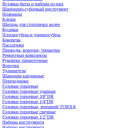
Вставки-биты и наборы из них
Шарнирно-губцевый инструмент
Ножницы
Клещи
Щипцы для стопорных колец
Кусачки
Плоскогубцы и длинногубцы
Бокорезы
Пассатижи
Приводы, воротки, трещотки
Ремонтные комплекты
Рукоятки трещоточные
Воротки
Удлинители
Шарниры карданные
Переходники
Головки торцевые
Головки торцевые ударные
Головки торцевые 3/8"DR
Головки торцевые 1/4''DR
Головки торцевые, внешний TORX®
Головки торцевые свечные
Головки торцевые 1/2"DR
Наборы инструмента
Наборы инструмента