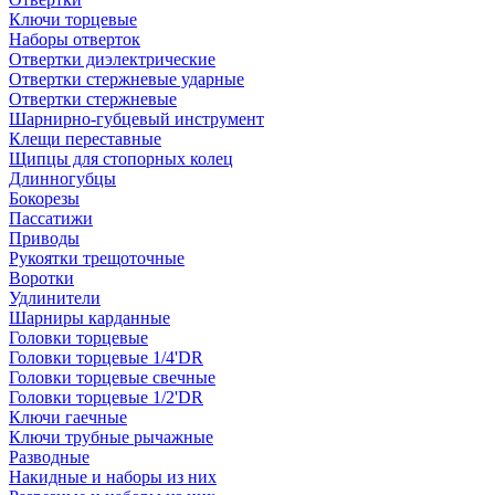
Ключи торцевые
Наборы отверток
Отвертки диэлектрические
Отвертки стержневые ударные
Отвертки стержневые
Шарнирно-губцевый инструмент
Клещи переставные
Щипцы для стопорных колец
Длинногубцы
Бокорезы
Пассатижи
Приводы
Рукоятки трещоточные
Воротки
Удлинители
Шарниры карданные
Головки торцевые
Головки торцевые 1/4'DR
Головки торцевые свечные
Головки торцевые 1/2'DR
Ключи гаечные
Ключи трубные рычажные
Разводные
Накидные и наборы из них