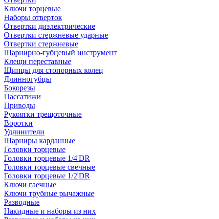
Ключи торцевые
Наборы отверток
Отвертки диэлектрические
Отвертки стержневые ударные
Отвертки стержневые
Шарнирно-губцевый инструмент
Клещи переставные
Щипцы для стопорных колец
Длинногубцы
Бокорезы
Пассатижи
Приводы
Рукоятки трещоточные
Воротки
Удлинители
Шарниры карданные
Головки торцевые
Головки торцевые 1/4'DR
Головки торцевые свечные
Головки торцевые 1/2'DR
Ключи гаечные
Ключи трубные рычажные
Разводные
Накидные и наборы из них