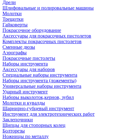
Дрели
Шлифовальные и полировальные машины
Молотки
Трещотки
Гайковерты
Покрасочное оборудование
Аксессуары для покрасочных пистолетов
Комплекты покрасочных пистолетов
Сменные дюзы
Аэрографы
Покрасочные пистолеты
Наборы инструмента
Аксессуары для наборов
Специальные наборы инструмента
Наборы инструмента (ложементы)
Универсальные наборы инструмента
Ударный инструмент
Наборы выколоток,кернов, зубил
Молотки и кувалды
Шарнирно-губцевый инструмент
Инструмент для электротехнических работ
Заклепочники
Щипцы для стопорных колец
Болторезы
Ножницы по металлу