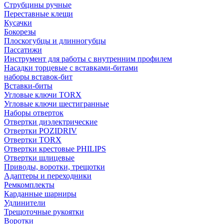
Струбцины ручные
Переставные клещи
Кусачки
Бокорезы
Плоскогубцы и длинногубцы
Пассатижи
Инструмент для работы с внутренним профилем
Насадки торцевые с вставками-битами
наборы вставок-бит
Вставки-биты
Угловые ключи TORX
Угловые ключи шестигранные
Наборы отверток
Отвертки диэлектрические
Отвертки POZIDRIV
Отвертки TORX
Отвертки крестовые PHILIPS
Отвертки шлицевые
Приводы, воротки, трещотки
Адаптеры и переходники
Ремкомплекты
Карданные шарниры
Удлинители
Трещоточные рукоятки
Воротки