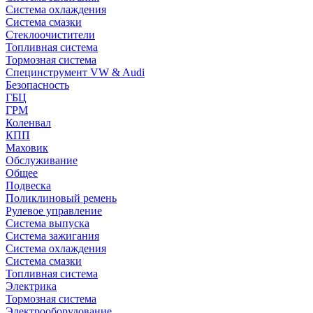
Система охлаждения
Система смазки
Стеклоочистители
Топливная система
Тормозная система
Специнструмент VW & Audi
Безопасность
ГБЦ
ГРМ
Коленвал
КПП
Маховик
Обслуживание
Общее
Подвеска
Поликлиновый ремень
Рулевое управление
Система выпуска
Система зажигания
Система охлаждения
Система смазки
Топливная система
Электрика
Тормозная система
Электрооборудование