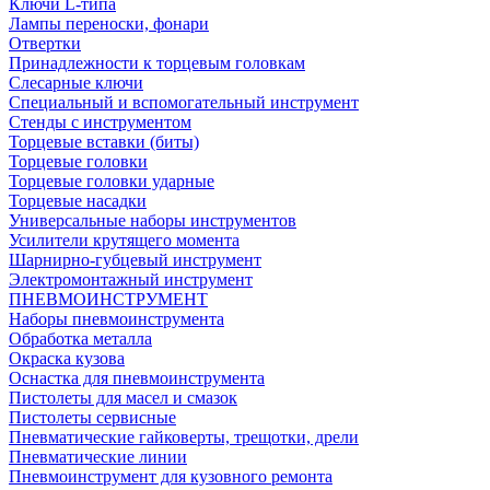
Ключи L-типа
Лампы переноски, фонари
Отвертки
Принадлежности к торцевым головкам
Слесарные ключи
Специальный и вспомогательный инструмент
Стенды с инструментом
Торцевые вставки (биты)
Торцевые головки
Торцевые головки ударные
Торцевые насадки
Универсальные наборы инструментов
Усилители крутящего момента
Шарнирно-губцевый инструмент
Электромонтажный инструмент
ПНЕВМОИНСТРУМЕНТ
Наборы пневмоинструмента
Обработка металла
Окраска кузова
Оснастка для пневмоинструмента
Пистолеты для масел и смазок
Пистолеты сервисные
Пневматические гайковерты, трещотки, дрели
Пневматические линии
Пневмоинструмент для кузовного ремонта