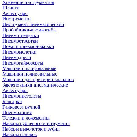
Хранение инструментов
Шланги
Аксессуары
Инструменты
Инструмент пневматический
Пробойники-кромкогибы
Пневмотрещотки
Пневмоотвертки
Ножи и пневмоножовки
Пневмомолотки
Пневмодрели
Пневмогайковерты
Машинки шлифовальные
Машинки полировальные
Машинки для притирки клапанов
Заклепочники пневматические
Аксессуары
Пневмопистолеты
Болгарки
Гайковерт ручной
Пневмолиния
Тележки и ложементы
Наборы губцевого инструмента
Наборы выколоток и зубил
Наборы головок