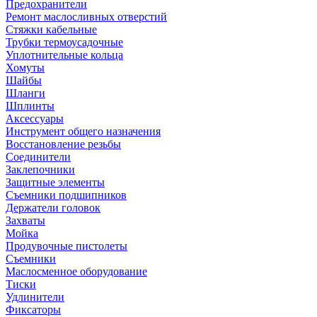
Предохранители
Ремонт маслосливных отверстий
Стяжки кабельные
Трубки термоусадочные
Уплотнительные кольца
Хомуты
Шайбы
Шланги
Шплинты
Аксессуары
Инструмент общего назначения
Восстановление резьбы
Соединители
Заклепочники
Защитные элементы
Съемники подшипников
Держатели головок
Захваты
Мойка
Продувочные пистолеты
Съемники
Маслосменное оборудование
Тиски
Удлинители
Фиксаторы