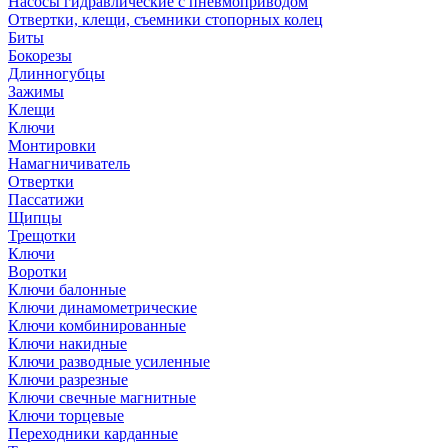
Насосы гидравлические с пневмоприводом
Отвертки, клещи, съемники стопорных колец
Биты
Бокорезы
Длинногубцы
Зажимы
Клещи
Ключи
Монтировки
Намагничиватель
Отвертки
Пассатижи
Щипцы
Трещотки
Ключи
Воротки
Ключи балонные
Ключи динамометрические
Ключи комбинированные
Ключи накидные
Ключи разводные усиленные
Ключи разрезные
Ключи свечные магнитные
Ключи торцевые
Переходники карданные