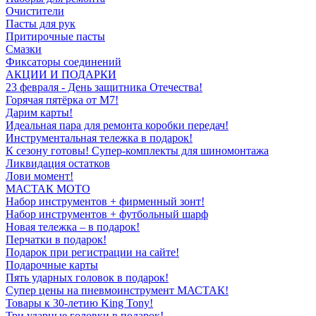
Очистители
Пасты для рук
Притирочные пасты
Смазки
Фиксаторы соединений
АКЦИИ И ПОДАРКИ
23 февраля - День защитника Отечества!
Горячая пятёрка от M7!
Дарим карты!
Идеальная пара для ремонта коробки передач!
Инструментальная тележка в подарок!
К сезону готовы! Супер-комплекты для шиномонтажа
Ликвидация остатков
Лови момент!
МАСТАК МОТО
Набор инструментов + фирменный зонт!
Набор инструментов + футбольный шарф
Новая тележка – в подарок!
Перчатки в подарок!
Подарок при регистрации на сайте!
Подарочные карты
Пять ударных головок в подарок!
Супер цены на пневмоинструмент МАСТАК!
Товары к 30-летию King Tony!
Три ударные головки в подарок!