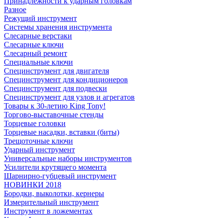
Принадлежности к ударным головкам
Разное
Режущий инструмент
Системы хранения инструмента
Слесарные верстаки
Слесарные ключи
Слесарный ремонт
Специальные ключи
Специнструмент для двигателя
Специнструмент для кондиционеров
Специнструмент для подвески
Специнструмент для узлов и агрегатов
Товары к 30-летию King Tony!
Торгово-выставочные стенды
Торцевые головки
Торцевые насадки, вставки (биты)
Трещоточные ключи
Ударный инструмент
Универсальные наборы инструментов
Усилители крутящего момента
Шарнирно-губцевый инструмент
НОВИНКИ 2018
Бородки, выколотки, кернеры
Измерительный инструмент
Инструмент в ложементах