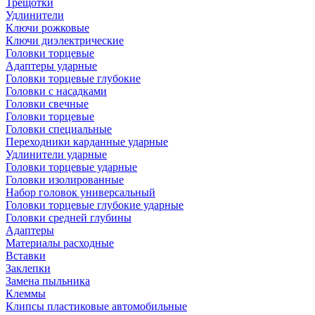
Трещотки
Удлинители
Ключи рожковые
Ключи диэлектрические
Головки торцевые
Адаптеры ударные
Головки торцевые глубокие
Головки с насадками
Головки свечные
Головки торцевые
Головки специальные
Переходники карданные ударные
Удлинители ударные
Головки торцевые ударные
Головки изолированные
Набор головок универсальный
Головки торцевые глубокие ударные
Головки средней глубины
Адаптеры
Материалы расходные
Вставки
Заклепки
Замена пыльника
Клеммы
Клипсы пластиковые автомобильные