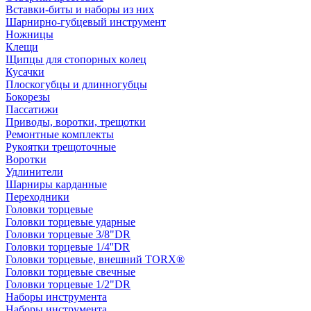
Вставки-биты и наборы из них
Шарнирно-губцевый инструмент
Ножницы
Клещи
Щипцы для стопорных колец
Кусачки
Плоскогубцы и длинногубцы
Бокорезы
Пассатижи
Приводы, воротки, трещотки
Ремонтные комплекты
Рукоятки трещоточные
Воротки
Удлинители
Шарниры карданные
Переходники
Головки торцевые
Головки торцевые ударные
Головки торцевые 3/8"DR
Головки торцевые 1/4''DR
Головки торцевые, внешний TORX®
Головки торцевые свечные
Головки торцевые 1/2"DR
Наборы инструмента
Наборы инструмента