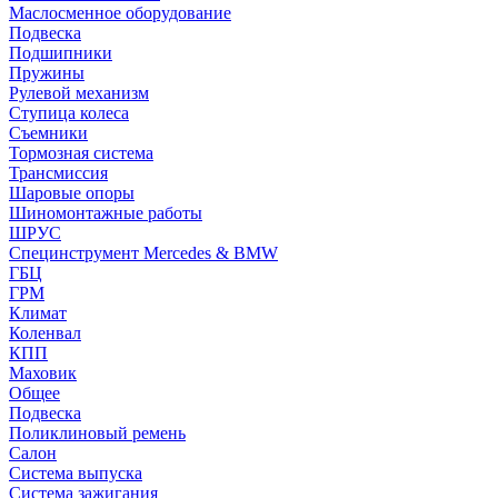
Маслосменное оборудование
Подвеска
Подшипники
Пружины
Рулевой механизм
Ступица колеса
Съемники
Тормозная система
Трансмиссия
Шаровые опоры
Шиномонтажные работы
ШРУС
Специнструмент Mercedes & BMW
ГБЦ
ГРМ
Климат
Коленвал
КПП
Маховик
Общее
Подвеска
Поликлиновый ремень
Салон
Система выпуска
Система зажигания