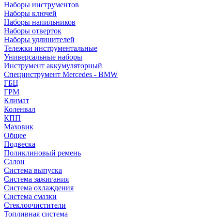
Наборы инструментов
Наборы ключей
Наборы напильников
Наборы отверток
Наборы удлинителей
Тележки инструментальные
Универсальные наборы
Инструмент аккумуляторный
Специнструмент Mercedes - BMW
ГБЦ
ГРМ
Климат
Коленвал
КПП
Маховик
Общее
Подвеска
Поликлиновый ремень
Салон
Система выпуска
Система зажигания
Система охлаждения
Система смазки
Стеклоочистители
Топливная система