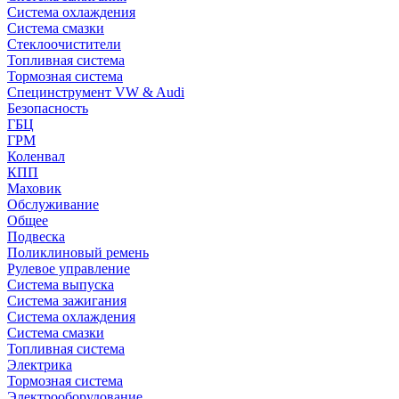
Система охлаждения
Система смазки
Стеклоочистители
Топливная система
Тормозная система
Специнструмент VW & Audi
Безопасность
ГБЦ
ГРМ
Коленвал
КПП
Маховик
Обслуживание
Общее
Подвеска
Поликлиновый ремень
Рулевое управление
Система выпуска
Система зажигания
Система охлаждения
Система смазки
Топливная система
Электрика
Тормозная система
Электрооборудование