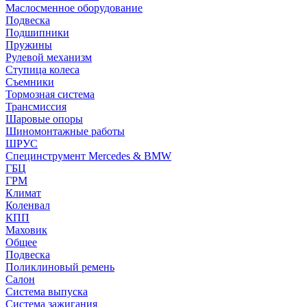
Маслосменное оборудование
Подвеска
Подшипники
Пружины
Рулевой механизм
Ступица колеса
Съемники
Тормозная система
Трансмиссия
Шаровые опоры
Шиномонтажные работы
ШРУС
Специнструмент Mercedes & BMW
ГБЦ
ГРМ
Климат
Коленвал
КПП
Маховик
Общее
Подвеска
Поликлиновый ремень
Салон
Система выпуска
Система зажигания