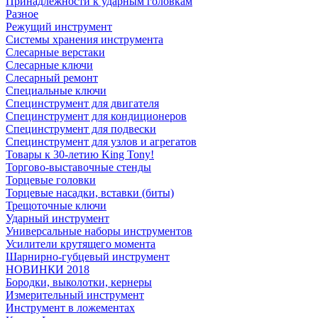
Принадлежности к ударным головкам
Разное
Режущий инструмент
Системы хранения инструмента
Слесарные верстаки
Слесарные ключи
Слесарный ремонт
Специальные ключи
Специнструмент для двигателя
Специнструмент для кондиционеров
Специнструмент для подвески
Специнструмент для узлов и агрегатов
Товары к 30-летию King Tony!
Торгово-выставочные стенды
Торцевые головки
Торцевые насадки, вставки (биты)
Трещоточные ключи
Ударный инструмент
Универсальные наборы инструментов
Усилители крутящего момента
Шарнирно-губцевый инструмент
НОВИНКИ 2018
Бородки, выколотки, кернеры
Измерительный инструмент
Инструмент в ложементах