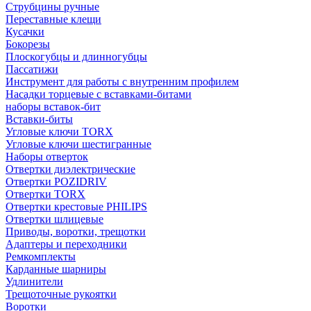
Струбцины ручные
Переставные клещи
Кусачки
Бокорезы
Плоскогубцы и длинногубцы
Пассатижи
Инструмент для работы с внутренним профилем
Насадки торцевые с вставками-битами
наборы вставок-бит
Вставки-биты
Угловые ключи TORX
Угловые ключи шестигранные
Наборы отверток
Отвертки диэлектрические
Отвертки POZIDRIV
Отвертки TORX
Отвертки крестовые PHILIPS
Отвертки шлицевые
Приводы, воротки, трещотки
Адаптеры и переходники
Ремкомплекты
Карданные шарниры
Удлинители
Трещоточные рукоятки
Воротки