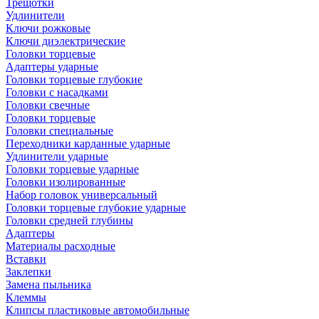
Трещотки
Удлинители
Ключи рожковые
Ключи диэлектрические
Головки торцевые
Адаптеры ударные
Головки торцевые глубокие
Головки с насадками
Головки свечные
Головки торцевые
Головки специальные
Переходники карданные ударные
Удлинители ударные
Головки торцевые ударные
Головки изолированные
Набор головок универсальный
Головки торцевые глубокие ударные
Головки средней глубины
Адаптеры
Материалы расходные
Вставки
Заклепки
Замена пыльника
Клеммы
Клипсы пластиковые автомобильные