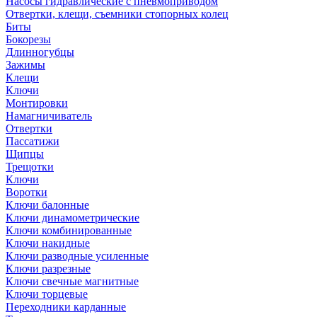
Насосы гидравлические с пневмоприводом
Отвертки, клещи, съемники стопорных колец
Биты
Бокорезы
Длинногубцы
Зажимы
Клещи
Ключи
Монтировки
Намагничиватель
Отвертки
Пассатижи
Щипцы
Трещотки
Ключи
Воротки
Ключи балонные
Ключи динамометрические
Ключи комбинированные
Ключи накидные
Ключи разводные усиленные
Ключи разрезные
Ключи свечные магнитные
Ключи торцевые
Переходники карданные