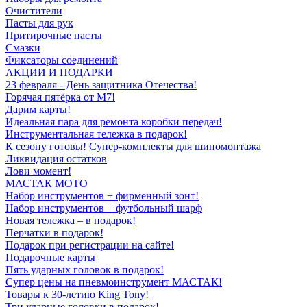
Очистители
Пасты для рук
Притирочные пасты
Смазки
Фиксаторы соединений
АКЦИИ И ПОДАРКИ
23 февраля - День защитника Отечества!
Горячая пятёрка от M7!
Дарим карты!
Идеальная пара для ремонта коробки передач!
Инструментальная тележка в подарок!
К сезону готовы! Супер-комплекты для шиномонтажа
Ликвидация остатков
Лови момент!
МАСТАК МОТО
Набор инструментов + фирменный зонт!
Набор инструментов + футбольный шарф
Новая тележка – в подарок!
Перчатки в подарок!
Подарок при регистрации на сайте!
Подарочные карты
Пять ударных головок в подарок!
Супер цены на пневмоинструмент МАСТАК!
Товары к 30-летию King Tony!
Три ударные головки в подарок!