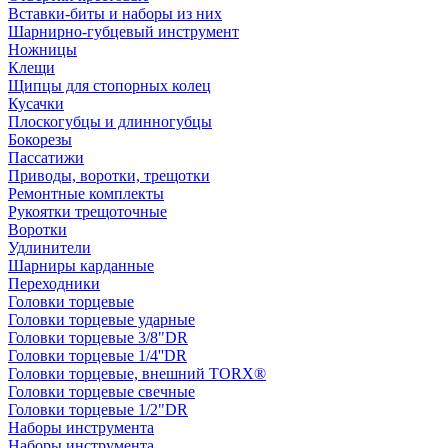
Вставки-биты и наборы из них
Шарнирно-губцевый инструмент
Ножницы
Клещи
Щипцы для стопорных колец
Кусачки
Плоскогубцы и длинногубцы
Бокорезы
Пассатижи
Приводы, воротки, трещотки
Ремонтные комплекты
Рукоятки трещоточные
Воротки
Удлинители
Шарниры карданные
Переходники
Головки торцевые
Головки торцевые ударные
Головки торцевые 3/8"DR
Головки торцевые 1/4''DR
Головки торцевые, внешний TORX®
Головки торцевые свечные
Головки торцевые 1/2"DR
Наборы инструмента
Наборы инструмента