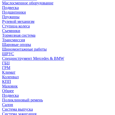
Маслосменное оборудование
Подвеска
Подшипники
Пружины
Рулевой механизм
Ступица колеса
Съемники
Тормозная система
Трансмиссия
Шаровые опоры
Шиномонтажные работы
ШРУС
Специнструмент Mercedes & BMW
ГБЦ
ГРМ
Климат
Коленвал
КПП
Маховик
Общее
Подвеска
Поликлиновый ремень
Салон
Система выпуска
Система зажигания