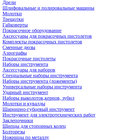
Дрели
Шлифовальные и полировальные машины
Молотки
Трещотки
Гайковерты
Покрасочное оборудование
Аксессуары для покрасочных пистолетов
Комплекты покрасочных пистолетов
Сменные дюзы
Аэрографы
Покрасочные пистолеты
Наборы инструмента
Аксессуары для наборов
Специальные наборы инструмента
Наборы инструмента (ложементы)
Универсальные наборы инструмента
Ударный инструмент
Наборы выколоток,кернов, зубил
Молотки и кувалды
Шарнирно-губцевый инструмент
Инструмент для электротехнических работ
Заклепочники
Щипцы для стопорных колец
Болторезы
Ножницы по металлу