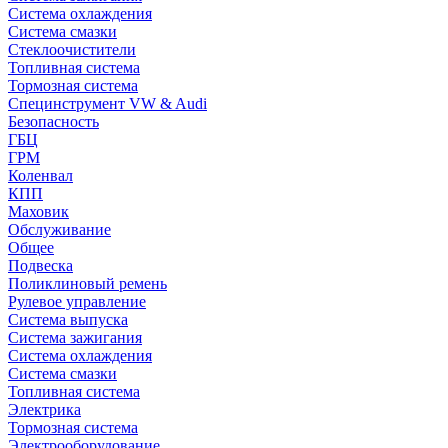
Система охлаждения
Система смазки
Стеклоочистители
Топливная система
Тормозная система
Специнструмент VW & Audi
Безопасность
ГБЦ
ГРМ
Коленвал
КПП
Маховик
Обслуживание
Общее
Подвеска
Поликлиновый ремень
Рулевое управление
Система выпуска
Система зажигания
Система охлаждения
Система смазки
Топливная система
Электрика
Тормозная система
Электрооборудование