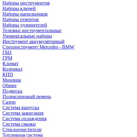
Наборы инструментов
Наборы ключей
Наборы напильников
Наборы отверток
Наборы удлинителей
Тележки инструментальные
Универсальные наборы
Инструмент аккумуляторный
Специнструмент Mercedes - BMW
ГБЦ
ГРМ
Климат
Коленвал
КПП
Маховик
Общее
Подвеска
Поликлиновый ремень
Салон
Система выпуска
Система зажигания
Система охлаждения
Система смазки
Стеклоочистители
Топливная система