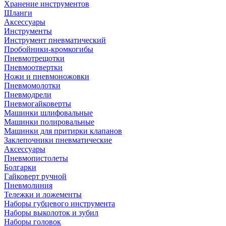
Хранение инструментов
Шланги
Аксессуары
Инструменты
Инструмент пневматический
Пробойники-кромкогибы
Пневмотрещотки
Пневмоотвертки
Ножи и пневмоножовки
Пневмомолотки
Пневмодрели
Пневмогайковерты
Машинки шлифовальные
Машинки полировальные
Машинки для притирки клапанов
Заклепочники пневматические
Аксессуары
Пневмопистолеты
Болгарки
Гайковерт ручной
Пневмолиния
Тележки и ложементы
Наборы губцевого инструмента
Наборы выколоток и зубил
Наборы головок