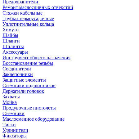
Предохранители
Ремонт маслосливных отверстий
Стяжки кабельные
Трубки термоусадочные
Уплотнительные кольца
Хомуты
Шайбы
Шланги
Шплинты
Аксессуары
Инструмент общего назначения
Восстановление резьбы
Соединители
Заклепочники
Защитные элементы
Съемники подшипников
Держатели головок
Захваты
Мойка
Продувочные пистолеты
Съемники
Маслосменное оборудование
Тиски
Удлинители
Фиксаторы