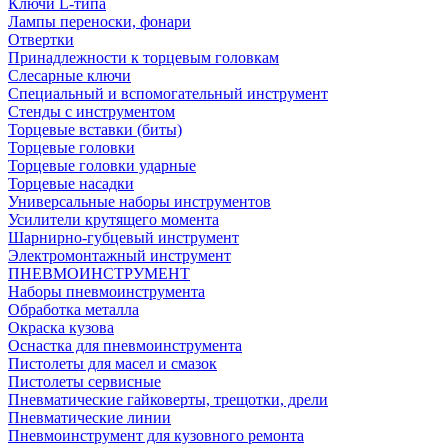
Ключи L-типа
Лампы переноски, фонари
Отвертки
Принадлежности к торцевым головкам
Слесарные ключи
Специальный и вспомогательный инструмент
Стенды с инструментом
Торцевые вставки (биты)
Торцевые головки
Торцевые головки ударные
Торцевые насадки
Универсальные наборы инструментов
Усилители крутящего момента
Шарнирно-губцевый инструмент
Электромонтажный инструмент
ПНЕВМОИНСТРУМЕНТ
Наборы пневмоинструмента
Обработка металла
Окраска кузова
Оснастка для пневмоинструмента
Пистолеты для масел и смазок
Пистолеты сервисные
Пневматические гайковерты, трещотки, дрели
Пневматические линии
Пневмоинструмент для кузовного ремонта