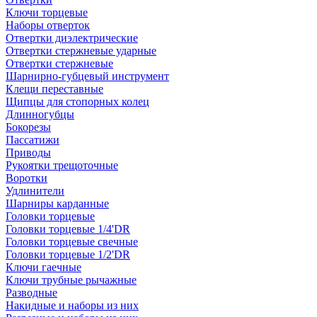
Ключи торцевые
Наборы отверток
Отвертки диэлектрические
Отвертки стержневые ударные
Отвертки стержневые
Шарнирно-губцевый инструмент
Клещи переставные
Щипцы для стопорных колец
Длинногубцы
Бокорезы
Пассатижи
Приводы
Рукоятки трещоточные
Воротки
Удлинители
Шарниры карданные
Головки торцевые
Головки торцевые 1/4'DR
Головки торцевые свечные
Головки торцевые 1/2'DR
Ключи гаечные
Ключи трубные рычажные
Разводные
Накидные и наборы из них