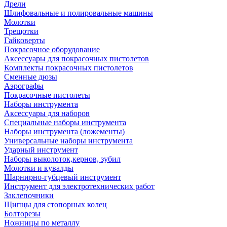
Дрели
Шлифовальные и полировальные машины
Молотки
Трещотки
Гайковерты
Покрасочное оборудование
Аксессуары для покрасочных пистолетов
Комплекты покрасочных пистолетов
Сменные дюзы
Аэрографы
Покрасочные пистолеты
Наборы инструмента
Аксессуары для наборов
Специальные наборы инструмента
Наборы инструмента (ложементы)
Универсальные наборы инструмента
Ударный инструмент
Наборы выколоток,кернов, зубил
Молотки и кувалды
Шарнирно-губцевый инструмент
Инструмент для электротехнических работ
Заклепочники
Щипцы для стопорных колец
Болторезы
Ножницы по металлу