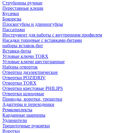
Струбцины ручные
Переставные клещи
Кусачки
Бокорезы
Плоскогубцы и длинногубцы
Пассатижи
Инструмент для работы с внутренним профилем
Насадки торцевые с вставками-битами
наборы вставок-бит
Вставки-биты
Угловые ключи TORX
Угловые ключи шестигранные
Наборы отверток
Отвертки диэлектрические
Отвертки POZIDRIV
Отвертки TORX
Отвертки крестовые PHILIPS
Отвертки шлицевые
Приводы, воротки, трещотки
Адаптеры и переходники
Ремкомплекты
Карданные шарниры
Удлинители
Трещоточные рукоятки
Воротки