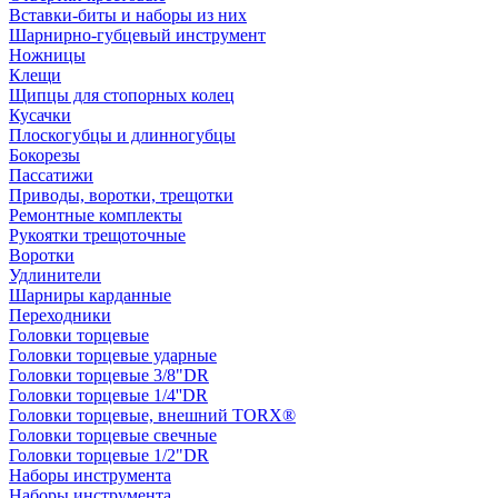
Вставки-биты и наборы из них
Шарнирно-губцевый инструмент
Ножницы
Клещи
Щипцы для стопорных колец
Кусачки
Плоскогубцы и длинногубцы
Бокорезы
Пассатижи
Приводы, воротки, трещотки
Ремонтные комплекты
Рукоятки трещоточные
Воротки
Удлинители
Шарниры карданные
Переходники
Головки торцевые
Головки торцевые ударные
Головки торцевые 3/8"DR
Головки торцевые 1/4''DR
Головки торцевые, внешний TORX®
Головки торцевые свечные
Головки торцевые 1/2"DR
Наборы инструмента
Наборы инструмента