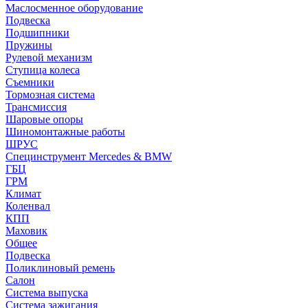
Маслосменное оборудование
Подвеска
Подшипники
Пружины
Рулевой механизм
Ступица колеса
Съемники
Тормозная система
Трансмиссия
Шаровые опоры
Шиномонтажные работы
ШРУС
Специнструмент Mercedes & BMW
ГБЦ
ГРМ
Климат
Коленвал
КПП
Маховик
Общее
Подвеска
Поликлиновый ремень
Салон
Система выпуска
Система зажигания