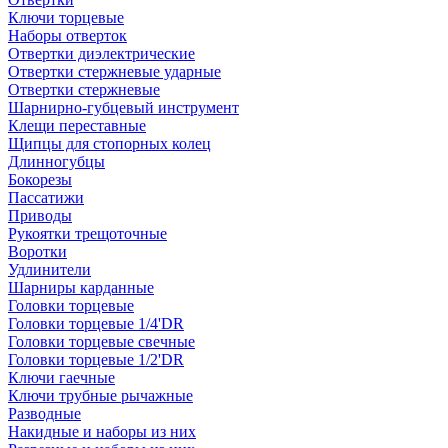
Ключи торцевые
Наборы отверток
Отвертки диэлектрические
Отвертки стержневые ударные
Отвертки стержневые
Шарнирно-губцевый инструмент
Клещи переставные
Щипцы для стопорных колец
Длинногубцы
Бокорезы
Пассатижи
Приводы
Рукоятки трещоточные
Воротки
Удлинители
Шарниры карданные
Головки торцевые
Головки торцевые 1/4'DR
Головки торцевые свечные
Головки торцевые 1/2'DR
Ключи гаечные
Ключи трубные рычажные
Разводные
Накидные и наборы из них