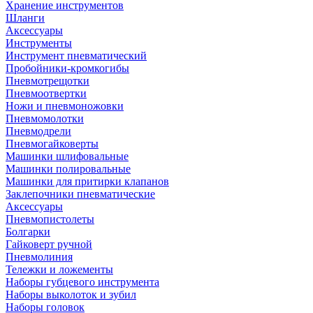
Хранение инструментов
Шланги
Аксессуары
Инструменты
Инструмент пневматический
Пробойники-кромкогибы
Пневмотрещотки
Пневмоотвертки
Ножи и пневмоножовки
Пневмомолотки
Пневмодрели
Пневмогайковерты
Машинки шлифовальные
Машинки полировальные
Машинки для притирки клапанов
Заклепочники пневматические
Аксессуары
Пневмопистолеты
Болгарки
Гайковерт ручной
Пневмолиния
Тележки и ложементы
Наборы губцевого инструмента
Наборы выколоток и зубил
Наборы головок