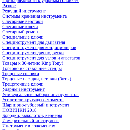
Принадлежности к ударным головкам
Разное
Режущий инструмент
Системы хранения инструмента
Слесарные верстаки
Слесарные ключи
Слесарный ремонт
Специальные ключи
Специнструмент для двигателя
Специнструмент для кондиционеров
Специнструмент для подвески
Специнструмент для узлов и агрегатов
Товары к 30-летию King Tony!
Торгово-выставочные стенды
Торцевые головки
Торцевые насадки, вставки (биты)
Трещоточные ключи
Ударный инструмент
Универсальные наборы инструментов
Усилители крутящего момента
Шарнирно-губцевый инструмент
НОВИНКИ 2018
Бородки, выколотки, кернеры
Измерительный инструмент
Инструмент в ложементах