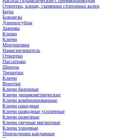
Насосы гидравлические с пневмоприводом
Отвертки, клещи, съемники стопорных колец
Биты
Бокорезы
Длинногубцы
Зажимы
Клещи
Ключи
Монтировки
Намагничиватель
Отвертки
Пассатижи
Щипцы
Трещотки
Ключи
Воротки
Ключи балонные
Ключи динамометрические
Ключи комбинированные
Ключи накидные
Ключи разводные усиленные
Ключи разрезные
Ключи свечные магнитные
Ключи торцевые
Переходники карданные