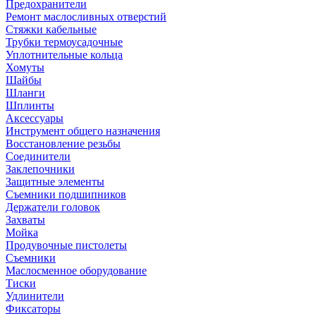
Предохранители
Ремонт маслосливных отверстий
Стяжки кабельные
Трубки термоусадочные
Уплотнительные кольца
Хомуты
Шайбы
Шланги
Шплинты
Аксессуары
Инструмент общего назначения
Восстановление резьбы
Соединители
Заклепочники
Защитные элементы
Съемники подшипников
Держатели головок
Захваты
Мойка
Продувочные пистолеты
Съемники
Маслосменное оборудование
Тиски
Удлинители
Фиксаторы