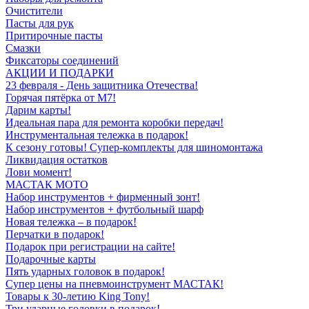
Очистители
Пасты для рук
Притирочные пасты
Смазки
Фиксаторы соединений
АКЦИИ И ПОДАРКИ
23 февраля - День защитника Отечества!
Горячая пятёрка от M7!
Дарим карты!
Идеальная пара для ремонта коробки передач!
Инструментальная тележка в подарок!
К сезону готовы! Супер-комплекты для шиномонтажа
Ликвидация остатков
Лови момент!
МАСТАК МОТО
Набор инструментов + фирменный зонт!
Набор инструментов + футбольный шарф
Новая тележка – в подарок!
Перчатки в подарок!
Подарок при регистрации на сайте!
Подарочные карты
Пять ударных головок в подарок!
Супер цены на пневмоинструмент МАСТАК!
Товары к 30-летию King Tony!
Три ударные головки в подарок!