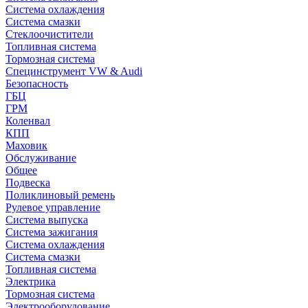
Система охлаждения
Система смазки
Стеклоочистители
Топливная система
Тормозная система
Специнструмент VW & Audi
Безопасность
ГБЦ
ГРМ
Коленвал
КПП
Маховик
Обслуживание
Общее
Подвеска
Поликлиновый ремень
Рулевое управление
Система выпуска
Система зажигания
Система охлаждения
Система смазки
Топливная система
Электрика
Тормозная система
Электрооборудование