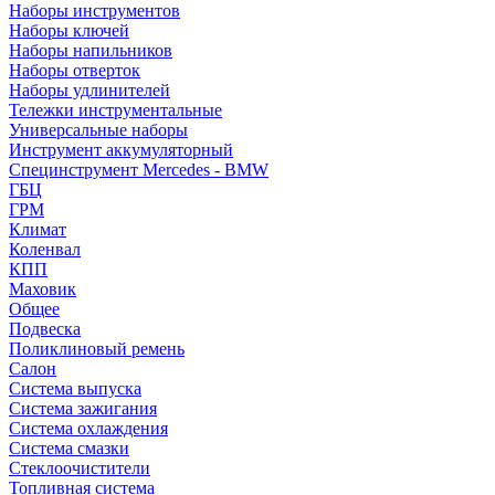
Наборы инструментов
Наборы ключей
Наборы напильников
Наборы отверток
Наборы удлинителей
Тележки инструментальные
Универсальные наборы
Инструмент аккумуляторный
Специнструмент Mercedes - BMW
ГБЦ
ГРМ
Климат
Коленвал
КПП
Маховик
Общее
Подвеска
Поликлиновый ремень
Салон
Система выпуска
Система зажигания
Система охлаждения
Система смазки
Стеклоочистители
Топливная система