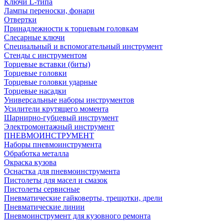
Ключи L-типа
Лампы переноски, фонари
Отвертки
Принадлежности к торцевым головкам
Слесарные ключи
Специальный и вспомогательный инструмент
Стенды с инструментом
Торцевые вставки (биты)
Торцевые головки
Торцевые головки ударные
Торцевые насадки
Универсальные наборы инструментов
Усилители крутящего момента
Шарнирно-губцевый инструмент
Электромонтажный инструмент
ПНЕВМОИНСТРУМЕНТ
Наборы пневмоинструмента
Обработка металла
Окраска кузова
Оснастка для пневмоинструмента
Пистолеты для масел и смазок
Пистолеты сервисные
Пневматические гайковерты, трещотки, дрели
Пневматические линии
Пневмоинструмент для кузовного ремонта