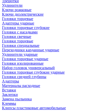
Трещотки
Удлинители
Ключи рожковые
Ключи диэлектрические
Головки торцевые
Адаптеры ударные
Головки торцевые глубокие
Головки с насадками
Головки свечные
Головки торцевые
Головки специальные
Переходники карданные ударные
Удлинители ударные
Головки торцевые ударные
Головки изолированные
Набор головок универсальный
Головки торцевые глубокие ударные
Головки средней глубины
Адаптеры
Материалы расходные
Вставки
Заклепки
Замена пыльника
Клеммы
Клипсы пластиковые автомобильные