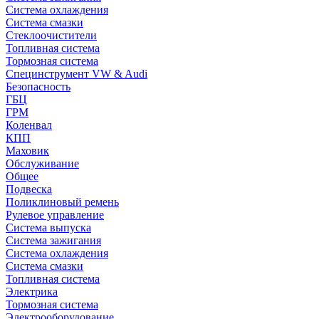
Система охлаждения
Система смазки
Стеклоочистители
Топливная система
Тормозная система
Специнструмент VW & Audi
Безопасность
ГБЦ
ГРМ
Коленвал
КПП
Маховик
Обслуживание
Общее
Подвеска
Поликлиновый ремень
Рулевое управление
Система выпуска
Система зажигания
Система охлаждения
Система смазки
Топливная система
Электрика
Тормозная система
Электрооборудование