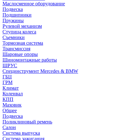
Маслосменное оборудование
Подвеска
Подшипники
Пружины
Рулевой механизм
Ступица колеса
Съемники
Тормозная система
Трансмиссия
Шаровые опоры
Шиномонтажные работы
ШРУС
Специнструмент Mercedes & BMW
ГБЦ
ГРМ
Климат
Коленвал
КПП
Маховик
Общее
Подвеска
Поликлиновый ремень
Салон
Система выпуска
Система зажигания