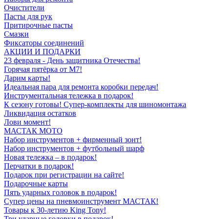
Очистители
Пасты для рук
Притирочные пасты
Смазки
Фиксаторы соединений
АКЦИИ И ПОДАРКИ
23 февраля - День защитника Отечества!
Горячая пятёрка от M7!
Дарим карты!
Идеальная пара для ремонта коробки передач!
Инструментальная тележка в подарок!
К сезону готовы! Супер-комплекты для шиномонтажа
Ликвидация остатков
Лови момент!
МАСТАК МОТО
Набор инструментов + фирменный зонт!
Набор инструментов + футбольный шарф
Новая тележка – в подарок!
Перчатки в подарок!
Подарок при регистрации на сайте!
Подарочные карты
Пять ударных головок в подарок!
Супер цены на пневмоинструмент МАСТАК!
Товары к 30-летию King Tony!
Три ударные головки в подарок!