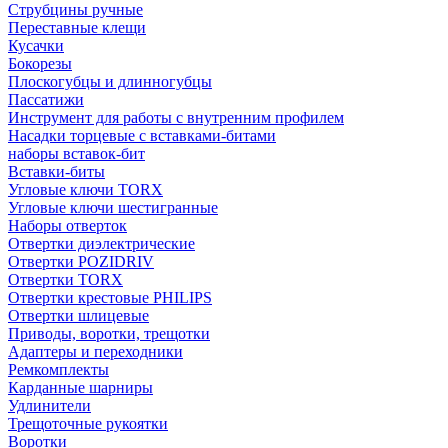
Струбцины ручные
Переставные клещи
Кусачки
Бокорезы
Плоскогубцы и длинногубцы
Пассатижи
Инструмент для работы с внутренним профилем
Насадки торцевые с вставками-битами
наборы вставок-бит
Вставки-биты
Угловые ключи TORX
Угловые ключи шестигранные
Наборы отверток
Отвертки диэлектрические
Отвертки POZIDRIV
Отвертки TORX
Отвертки крестовые PHILIPS
Отвертки шлицевые
Приводы, воротки, трещотки
Адаптеры и переходники
Ремкомплекты
Карданные шарниры
Удлинители
Трещоточные рукоятки
Воротки