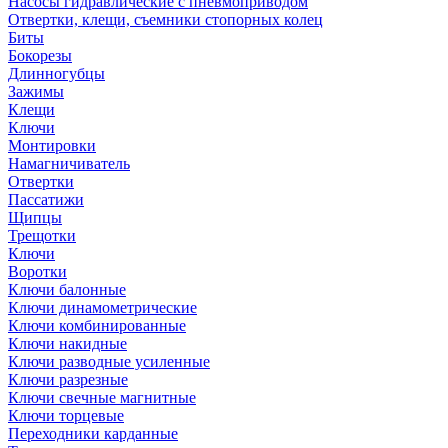
Насосы гидравлические с пневмоприводом
Отвертки, клещи, съемники стопорных колец
Биты
Бокорезы
Длинногубцы
Зажимы
Клещи
Ключи
Монтировки
Намагничиватель
Отвертки
Пассатижи
Щипцы
Трещотки
Ключи
Воротки
Ключи балонные
Ключи динамометрические
Ключи комбинированные
Ключи накидные
Ключи разводные усиленные
Ключи разрезные
Ключи свечные магнитные
Ключи торцевые
Переходники карданные