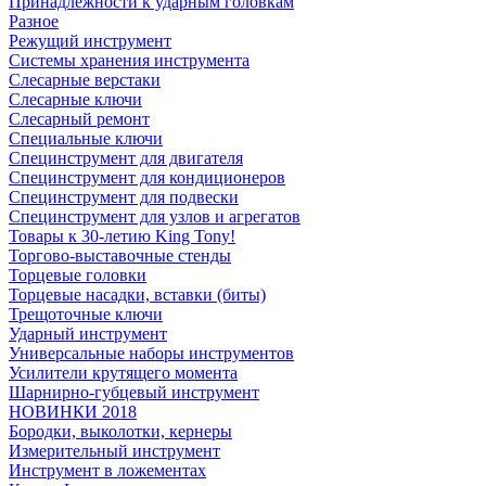
Принадлежности к ударным головкам
Разное
Режущий инструмент
Системы хранения инструмента
Слесарные верстаки
Слесарные ключи
Слесарный ремонт
Специальные ключи
Специнструмент для двигателя
Специнструмент для кондиционеров
Специнструмент для подвески
Специнструмент для узлов и агрегатов
Товары к 30-летию King Tony!
Торгово-выставочные стенды
Торцевые головки
Торцевые насадки, вставки (биты)
Трещоточные ключи
Ударный инструмент
Универсальные наборы инструментов
Усилители крутящего момента
Шарнирно-губцевый инструмент
НОВИНКИ 2018
Бородки, выколотки, кернеры
Измерительный инструмент
Инструмент в ложементах