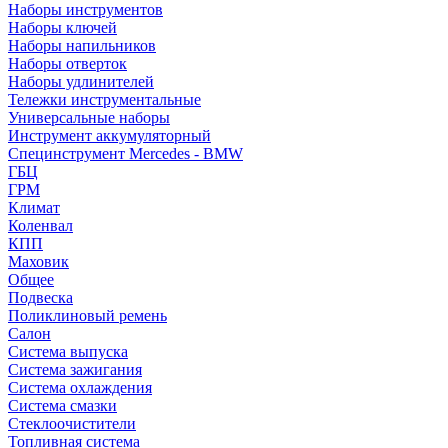
Наборы инструментов
Наборы ключей
Наборы напильников
Наборы отверток
Наборы удлинителей
Тележки инструментальные
Универсальные наборы
Инструмент аккумуляторный
Специнструмент Mercedes - BMW
ГБЦ
ГРМ
Климат
Коленвал
КПП
Маховик
Общее
Подвеска
Поликлиновый ремень
Салон
Система выпуска
Система зажигания
Система охлаждения
Система смазки
Стеклоочистители
Топливная система