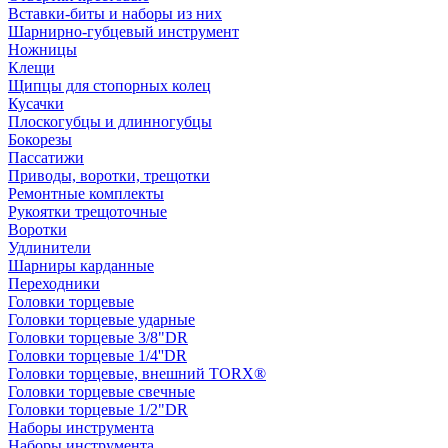
Вставки-биты и наборы из них
Шарнирно-губцевый инструмент
Ножницы
Клещи
Щипцы для стопорных колец
Кусачки
Плоскогубцы и длинногубцы
Бокорезы
Пассатижи
Приводы, воротки, трещотки
Ремонтные комплекты
Рукоятки трещоточные
Воротки
Удлинители
Шарниры карданные
Переходники
Головки торцевые
Головки торцевые ударные
Головки торцевые 3/8"DR
Головки торцевые 1/4''DR
Головки торцевые, внешний TORX®
Головки торцевые свечные
Головки торцевые 1/2"DR
Наборы инструмента
Наборы инструмента