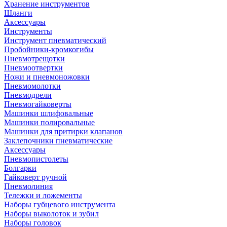
Хранение инструментов
Шланги
Аксессуары
Инструменты
Инструмент пневматический
Пробойники-кромкогибы
Пневмотрещотки
Пневмоотвертки
Ножи и пневмоножовки
Пневмомолотки
Пневмодрели
Пневмогайковерты
Машинки шлифовальные
Машинки полировальные
Машинки для притирки клапанов
Заклепочники пневматические
Аксессуары
Пневмопистолеты
Болгарки
Гайковерт ручной
Пневмолиния
Тележки и ложементы
Наборы губцевого инструмента
Наборы выколоток и зубил
Наборы головок