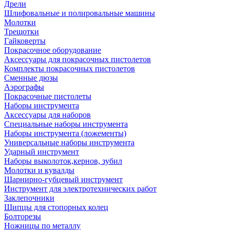
Дрели
Шлифовальные и полировальные машины
Молотки
Трещотки
Гайковерты
Покрасочное оборудование
Аксессуары для покрасочных пистолетов
Комплекты покрасочных пистолетов
Сменные дюзы
Аэрографы
Покрасочные пистолеты
Наборы инструмента
Аксессуары для наборов
Специальные наборы инструмента
Наборы инструмента (ложементы)
Универсальные наборы инструмента
Ударный инструмент
Наборы выколоток,кернов, зубил
Молотки и кувалды
Шарнирно-губцевый инструмент
Инструмент для электротехнических работ
Заклепочники
Щипцы для стопорных колец
Болторезы
Ножницы по металлу