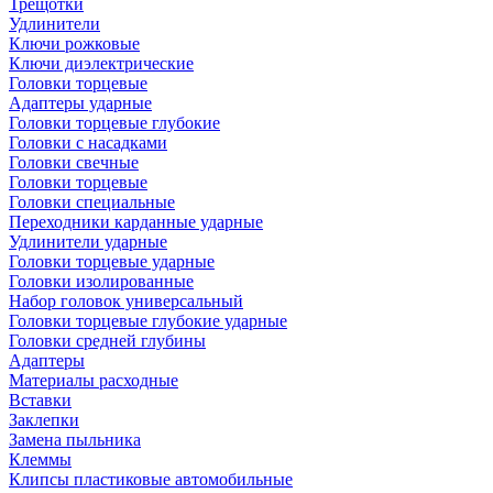
Трещотки
Удлинители
Ключи рожковые
Ключи диэлектрические
Головки торцевые
Адаптеры ударные
Головки торцевые глубокие
Головки с насадками
Головки свечные
Головки торцевые
Головки специальные
Переходники карданные ударные
Удлинители ударные
Головки торцевые ударные
Головки изолированные
Набор головок универсальный
Головки торцевые глубокие ударные
Головки средней глубины
Адаптеры
Материалы расходные
Вставки
Заклепки
Замена пыльника
Клеммы
Клипсы пластиковые автомобильные