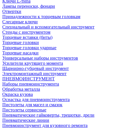
Ключи L-типа
Лампы переноски, фонари
Отвертки
Принадлежности к торцевым головкам
Слесарные ключи
Специальный и вспомогательный инструмент
Стенды с инструментом
Торцевые вставки (биты)
Торцевые головки
Торцевые головки ударные
Торцевые насадки
Универсальные наборы инструментов
Усилители крутящего момента
Шарнирно-губцевый инструмент
Электромонтажный инструмент
ПНЕВМОИНСТРУМЕНТ
Наборы пневмоинструмента
Обработка металла
Окраска кузова
Оснастка для пневмоинструмента
Пистолеты для масел и смазок
Пистолеты сервисные
Пневматические гайковерты, трещотки, дрели
Пневматические линии
Пневмоинструмент для кузовного ремонта