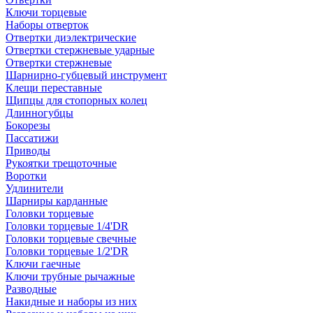
Ключи торцевые
Наборы отверток
Отвертки диэлектрические
Отвертки стержневые ударные
Отвертки стержневые
Шарнирно-губцевый инструмент
Клещи переставные
Щипцы для стопорных колец
Длинногубцы
Бокорезы
Пассатижи
Приводы
Рукоятки трещоточные
Воротки
Удлинители
Шарниры карданные
Головки торцевые
Головки торцевые 1/4'DR
Головки торцевые свечные
Головки торцевые 1/2'DR
Ключи гаечные
Ключи трубные рычажные
Разводные
Накидные и наборы из них