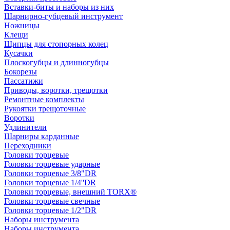
Вставки-биты и наборы из них
Шарнирно-губцевый инструмент
Ножницы
Клещи
Щипцы для стопорных колец
Кусачки
Плоскогубцы и длинногубцы
Бокорезы
Пассатижи
Приводы, воротки, трещотки
Ремонтные комплекты
Рукоятки трещоточные
Воротки
Удлинители
Шарниры карданные
Переходники
Головки торцевые
Головки торцевые ударные
Головки торцевые 3/8"DR
Головки торцевые 1/4''DR
Головки торцевые, внешний TORX®
Головки торцевые свечные
Головки торцевые 1/2"DR
Наборы инструмента
Наборы инструмента