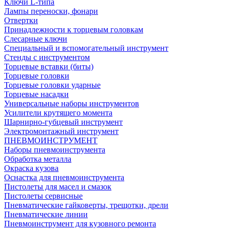
Ключи L-типа
Лампы переноски, фонари
Отвертки
Принадлежности к торцевым головкам
Слесарные ключи
Специальный и вспомогательный инструмент
Стенды с инструментом
Торцевые вставки (биты)
Торцевые головки
Торцевые головки ударные
Торцевые насадки
Универсальные наборы инструментов
Усилители крутящего момента
Шарнирно-губцевый инструмент
Электромонтажный инструмент
ПНЕВМОИНСТРУМЕНТ
Наборы пневмоинструмента
Обработка металла
Окраска кузова
Оснастка для пневмоинструмента
Пистолеты для масел и смазок
Пистолеты сервисные
Пневматические гайковерты, трещотки, дрели
Пневматические линии
Пневмоинструмент для кузовного ремонта