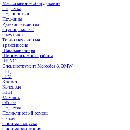
Маслосменное оборудование
Подвеска
Подшипники
Пружины
Рулевой механизм
Ступица колеса
Съемники
Тормозная система
Трансмиссия
Шаровые опоры
Шиномонтажные работы
ШРУС
Специнструмент Mercedes & BMW
ГБЦ
ГРМ
Климат
Коленвал
КПП
Маховик
Общее
Подвеска
Поликлиновый ремень
Салон
Система выпуска
Система зажигания