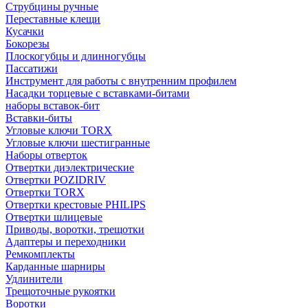
Струбцины ручные
Переставные клещи
Кусачки
Бокорезы
Плоскогубцы и длинногубцы
Пассатижи
Инструмент для работы с внутренним профилем
Насадки торцевые с вставками-битами
наборы вставок-бит
Вставки-биты
Угловые ключи TORX
Угловые ключи шестигранные
Наборы отверток
Отвертки диэлектрические
Отвертки POZIDRIV
Отвертки TORX
Отвертки крестовые PHILIPS
Отвертки шлицевые
Приводы, воротки, трещотки
Адаптеры и переходники
Ремкомплекты
Карданные шарниры
Удлинители
Трещоточные рукоятки
Воротки