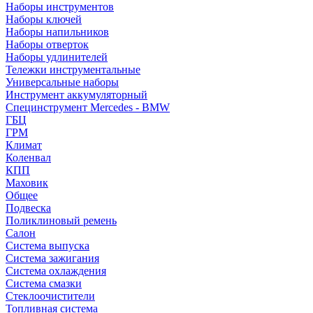
Наборы инструментов
Наборы ключей
Наборы напильников
Наборы отверток
Наборы удлинителей
Тележки инструментальные
Универсальные наборы
Инструмент аккумуляторный
Специнструмент Mercedes - BMW
ГБЦ
ГРМ
Климат
Коленвал
КПП
Маховик
Общее
Подвеска
Поликлиновый ремень
Салон
Система выпуска
Система зажигания
Система охлаждения
Система смазки
Стеклоочистители
Топливная система