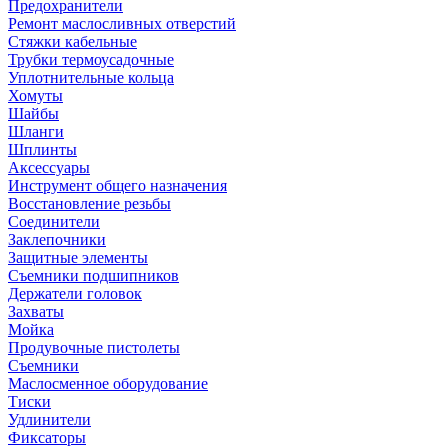
Предохранители
Ремонт маслосливных отверстий
Стяжки кабельные
Трубки термоусадочные
Уплотнительные кольца
Хомуты
Шайбы
Шланги
Шплинты
Аксессуары
Инструмент общего назначения
Восстановление резьбы
Соединители
Заклепочники
Защитные элементы
Съемники подшипников
Держатели головок
Захваты
Мойка
Продувочные пистолеты
Съемники
Маслосменное оборудование
Тиски
Удлинители
Фиксаторы