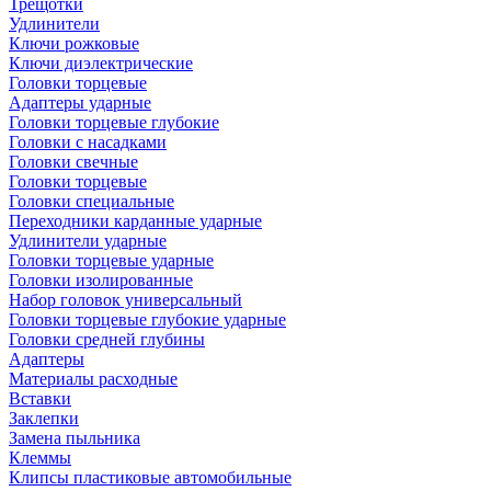
Трещотки
Удлинители
Ключи рожковые
Ключи диэлектрические
Головки торцевые
Адаптеры ударные
Головки торцевые глубокие
Головки с насадками
Головки свечные
Головки торцевые
Головки специальные
Переходники карданные ударные
Удлинители ударные
Головки торцевые ударные
Головки изолированные
Набор головок универсальный
Головки торцевые глубокие ударные
Головки средней глубины
Адаптеры
Материалы расходные
Вставки
Заклепки
Замена пыльника
Клеммы
Клипсы пластиковые автомобильные