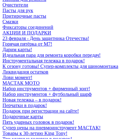
Очистители
Пасты для рук
Притирочные пасты
Смазки
Фиксаторы соединений
АКЦИИ И ПОДАРКИ
23 февраля - День защитника Отечества!
Горячая пятёрка от M7!
Дарим карты!
Идеальная пара для ремонта коробки передач!
Инструментальная тележка в подарок!
К сезону готовы! Супер-комплекты для шиномонтажа
Ликвидация остатков
Лови момент!
МАСТАК МОТО
Набор инструментов + фирменный зонт!
Набор инструментов + футбольный шарф
Новая тележка – в подарок!
Перчатки в подарок!
Подарок при регистрации на сайте!
Подарочные карты
Пять ударных головок в подарок!
Супер цены на пневмоинструмент МАСТАК!
Товары к 30-летию King Tony!
Три ударные головки в подарок!