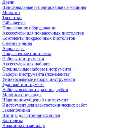
Дрели
Шлифовальные и полировальные машины
Молотки
Трещотки
Гайковерты
Покрасочное оборудование
Аксессуары для покрасочных пистолетов
Комплекты покрасочных пистолетов
Сменные дюзы
Аэрографы
Покрасочные пистолеты
Наборы инструмента
Аксессуары для наборов
Специальные наборы инструмента
Наборы инструмента (ложементы)
Универсальные наборы инструмента
Ударный инструмент
Наборы выколоток,кернов, зубил
Молотки и кувалды
Шарнирно-губцевый инструмент
Инструмент для электротехнических работ
Заклепочники
Щипцы для стопорных колец
Болторезы
Ножницы по металлу