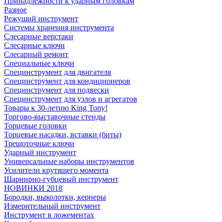
Принадлежности к ударным головкам
Разное
Режущий инструмент
Системы хранения инструмента
Слесарные верстаки
Слесарные ключи
Слесарный ремонт
Специальные ключи
Специнструмент для двигателя
Специнструмент для кондиционеров
Специнструмент для подвески
Специнструмент для узлов и агрегатов
Товары к 30-летию King Tony!
Торгово-выставочные стенды
Торцевые головки
Торцевые насадки, вставки (биты)
Трещоточные ключи
Ударный инструмент
Универсальные наборы инструментов
Усилители крутящего момента
Шарнирно-губцевый инструмент
НОВИНКИ 2018
Бородки, выколотки, кернеры
Измерительный инструмент
Инструмент в ложементах