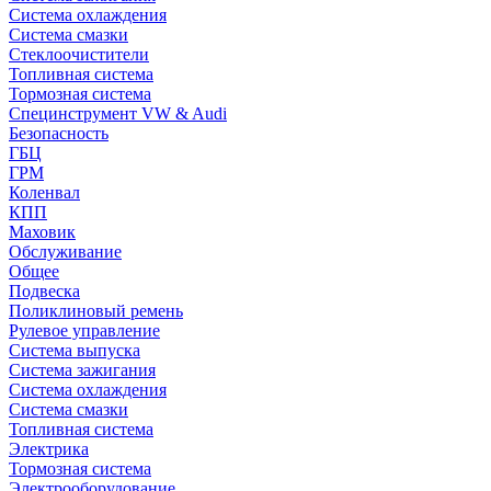
Система охлаждения
Система смазки
Стеклоочистители
Топливная система
Тормозная система
Специнструмент VW & Audi
Безопасность
ГБЦ
ГРМ
Коленвал
КПП
Маховик
Обслуживание
Общее
Подвеска
Поликлиновый ремень
Рулевое управление
Система выпуска
Система зажигания
Система охлаждения
Система смазки
Топливная система
Электрика
Тормозная система
Электрооборудование