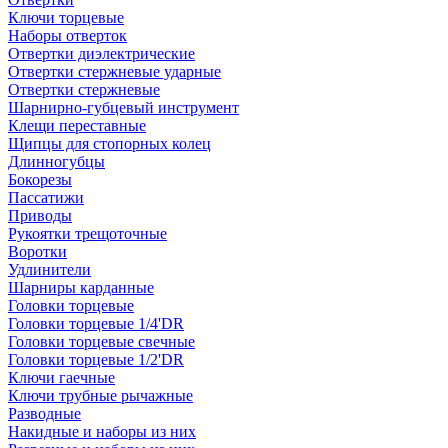
Ключи торцевые
Наборы отверток
Отвертки диэлектрические
Отвертки стержневые ударные
Отвертки стержневые
Шарнирно-губцевый инструмент
Клещи переставные
Щипцы для стопорных колец
Длинногубцы
Бокорезы
Пассатижи
Приводы
Рукоятки трещоточные
Воротки
Удлинители
Шарниры карданные
Головки торцевые
Головки торцевые 1/4'DR
Головки торцевые свечные
Головки торцевые 1/2'DR
Ключи гаечные
Ключи трубные рычажные
Разводные
Накидные и наборы из них