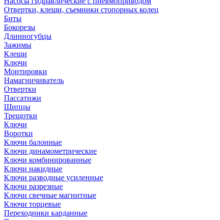
Насосы гидравлические с пневмоприводом
Отвертки, клещи, съемники стопорных колец
Биты
Бокорезы
Длинногубцы
Зажимы
Клещи
Ключи
Монтировки
Намагничиватель
Отвертки
Пассатижи
Щипцы
Трещотки
Ключи
Воротки
Ключи балонные
Ключи динамометрические
Ключи комбинированные
Ключи накидные
Ключи разводные усиленные
Ключи разрезные
Ключи свечные магнитные
Ключи торцевые
Переходники карданные