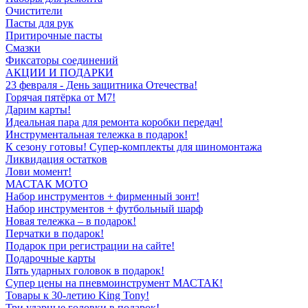
Очистители
Пасты для рук
Притирочные пасты
Смазки
Фиксаторы соединений
АКЦИИ И ПОДАРКИ
23 февраля - День защитника Отечества!
Горячая пятёрка от M7!
Дарим карты!
Идеальная пара для ремонта коробки передач!
Инструментальная тележка в подарок!
К сезону готовы! Супер-комплекты для шиномонтажа
Ликвидация остатков
Лови момент!
МАСТАК МОТО
Набор инструментов + фирменный зонт!
Набор инструментов + футбольный шарф
Новая тележка – в подарок!
Перчатки в подарок!
Подарок при регистрации на сайте!
Подарочные карты
Пять ударных головок в подарок!
Супер цены на пневмоинструмент МАСТАК!
Товары к 30-летию King Tony!
Три ударные головки в подарок!