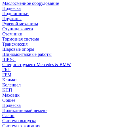
Маслосменное оборудование
Подвеска
Подшипники
Пружины
Рулевой механизм
Ступица колеса
Съемники
Тормозная система
Трансмиссия
Шаровые опоры
Шиномонтажные работы
ШРУС
Специнструмент Mercedes & BMW
ГБЦ
ГРМ
Климат
Коленвал
КПП
Маховик
Общее
Подвеска
Поликлиновый ремень
Салон
Система выпуска
Система зажигания