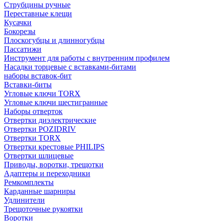
Струбцины ручные
Переставные клещи
Кусачки
Бокорезы
Плоскогубцы и длинногубцы
Пассатижи
Инструмент для работы с внутренним профилем
Насадки торцевые с вставками-битами
наборы вставок-бит
Вставки-биты
Угловые ключи TORX
Угловые ключи шестигранные
Наборы отверток
Отвертки диэлектрические
Отвертки POZIDRIV
Отвертки TORX
Отвертки крестовые PHILIPS
Отвертки шлицевые
Приводы, воротки, трещотки
Адаптеры и переходники
Ремкомплекты
Карданные шарниры
Удлинители
Трещоточные рукоятки
Воротки