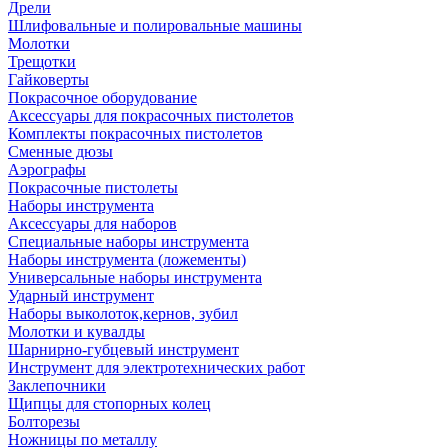
Дрели
Шлифовальные и полировальные машины
Молотки
Трещотки
Гайковерты
Покрасочное оборудование
Аксессуары для покрасочных пистолетов
Комплекты покрасочных пистолетов
Сменные дюзы
Аэрографы
Покрасочные пистолеты
Наборы инструмента
Аксессуары для наборов
Специальные наборы инструмента
Наборы инструмента (ложементы)
Универсальные наборы инструмента
Ударный инструмент
Наборы выколоток,кернов, зубил
Молотки и кувалды
Шарнирно-губцевый инструмент
Инструмент для электротехнических работ
Заклепочники
Щипцы для стопорных колец
Болторезы
Ножницы по металлу