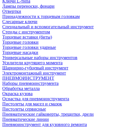
Ключи L-типа
Лампы переноски, фонари
Отвертки
Принадлежности к торцевым головкам
Слесарные ключи
Специальный и вспомогательный инструмент
Стенды с инструментом
Торцевые вставки (биты)
Торцевые головки
Торцевые головки ударные
Торцевые насадки
Универсальные наборы инструментов
Усилители крутящего момента
Шарнирно-губцевый инструмент
Электромонтажный инструмент
ПНЕВМОИНСТРУМЕНТ
Наборы пневмоинструмента
Обработка металла
Окраска кузова
Оснастка для пневмоинструмента
Пистолеты для масел и смазок
Пистолеты сервисные
Пневматические гайковерты, трещотки, дрели
Пневматические линии
Пневмоинструмент для кузовного ремонта