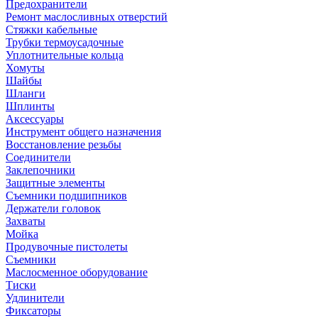
Предохранители
Ремонт маслосливных отверстий
Стяжки кабельные
Трубки термоусадочные
Уплотнительные кольца
Хомуты
Шайбы
Шланги
Шплинты
Аксессуары
Инструмент общего назначения
Восстановление резьбы
Соединители
Заклепочники
Защитные элементы
Съемники подшипников
Держатели головок
Захваты
Мойка
Продувочные пистолеты
Съемники
Маслосменное оборудование
Тиски
Удлинители
Фиксаторы