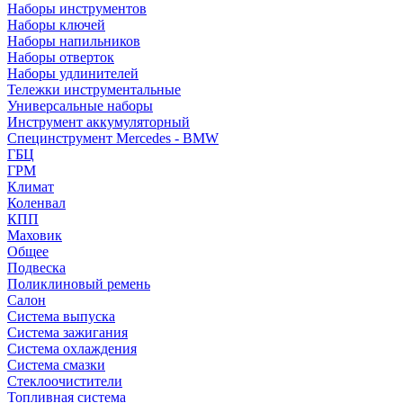
Наборы инструментов
Наборы ключей
Наборы напильников
Наборы отверток
Наборы удлинителей
Тележки инструментальные
Универсальные наборы
Инструмент аккумуляторный
Специнструмент Mercedes - BMW
ГБЦ
ГРМ
Климат
Коленвал
КПП
Маховик
Общее
Подвеска
Поликлиновый ремень
Салон
Система выпуска
Система зажигания
Система охлаждения
Система смазки
Стеклоочистители
Топливная система