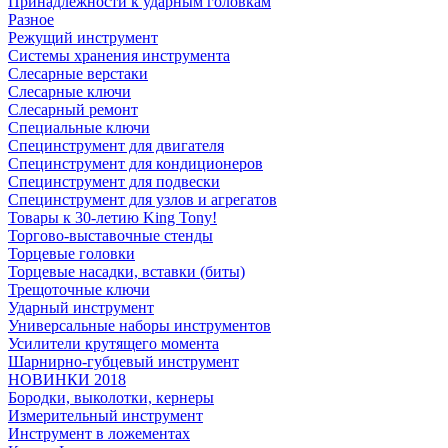
Принадлежности к ударным головкам
Разное
Режущий инструмент
Системы хранения инструмента
Слесарные верстаки
Слесарные ключи
Слесарный ремонт
Специальные ключи
Специнструмент для двигателя
Специнструмент для кондиционеров
Специнструмент для подвески
Специнструмент для узлов и агрегатов
Товары к 30-летию King Tony!
Торгово-выставочные стенды
Торцевые головки
Торцевые насадки, вставки (биты)
Трещоточные ключи
Ударный инструмент
Универсальные наборы инструментов
Усилители крутящего момента
Шарнирно-губцевый инструмент
НОВИНКИ 2018
Бородки, выколотки, кернеры
Измерительный инструмент
Инструмент в ложементах