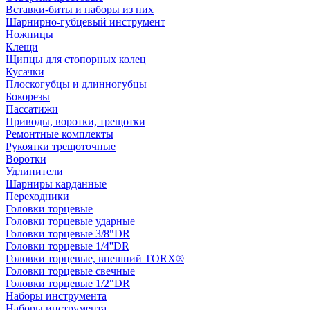
Вставки-биты и наборы из них
Шарнирно-губцевый инструмент
Ножницы
Клещи
Щипцы для стопорных колец
Кусачки
Плоскогубцы и длинногубцы
Бокорезы
Пассатижи
Приводы, воротки, трещотки
Ремонтные комплекты
Рукоятки трещоточные
Воротки
Удлинители
Шарниры карданные
Переходники
Головки торцевые
Головки торцевые ударные
Головки торцевые 3/8"DR
Головки торцевые 1/4''DR
Головки торцевые, внешний TORX®
Головки торцевые свечные
Головки торцевые 1/2"DR
Наборы инструмента
Наборы инструмента