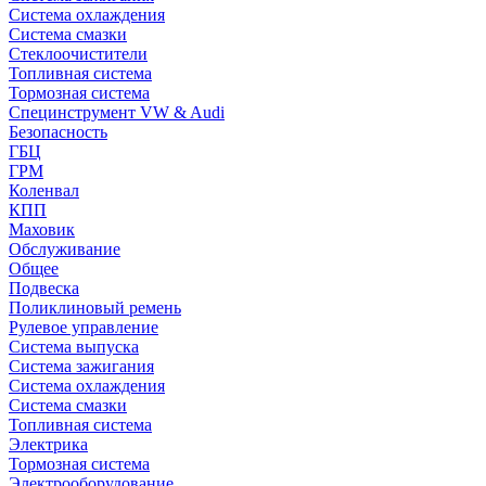
Система охлаждения
Система смазки
Стеклоочистители
Топливная система
Тормозная система
Специнструмент VW & Audi
Безопасность
ГБЦ
ГРМ
Коленвал
КПП
Маховик
Обслуживание
Общее
Подвеска
Поликлиновый ремень
Рулевое управление
Система выпуска
Система зажигания
Система охлаждения
Система смазки
Топливная система
Электрика
Тормозная система
Электрооборудование