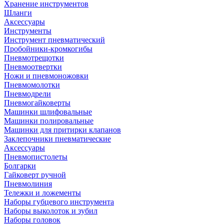
Хранение инструментов
Шланги
Аксессуары
Инструменты
Инструмент пневматический
Пробойники-кромкогибы
Пневмотрещотки
Пневмоотвертки
Ножи и пневмоножовки
Пневмомолотки
Пневмодрели
Пневмогайковерты
Машинки шлифовальные
Машинки полировальные
Машинки для притирки клапанов
Заклепочники пневматические
Аксессуары
Пневмопистолеты
Болгарки
Гайковерт ручной
Пневмолиния
Тележки и ложементы
Наборы губцевого инструмента
Наборы выколоток и зубил
Наборы головок