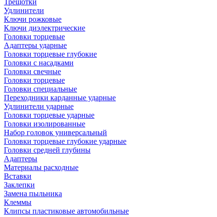
Трещотки
Удлинители
Ключи рожковые
Ключи диэлектрические
Головки торцевые
Адаптеры ударные
Головки торцевые глубокие
Головки с насадками
Головки свечные
Головки торцевые
Головки специальные
Переходники карданные ударные
Удлинители ударные
Головки торцевые ударные
Головки изолированные
Набор головок универсальный
Головки торцевые глубокие ударные
Головки средней глубины
Адаптеры
Материалы расходные
Вставки
Заклепки
Замена пыльника
Клеммы
Клипсы пластиковые автомобильные