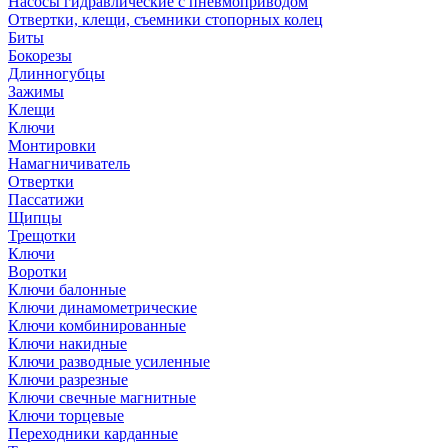
Насосы гидравлические с пневмоприводом
Отвертки, клещи, съемники стопорных колец
Биты
Бокорезы
Длинногубцы
Зажимы
Клещи
Ключи
Монтировки
Намагничиватель
Отвертки
Пассатижи
Щипцы
Трещотки
Ключи
Воротки
Ключи балонные
Ключи динамометрические
Ключи комбинированные
Ключи накидные
Ключи разводные усиленные
Ключи разрезные
Ключи свечные магнитные
Ключи торцевые
Переходники карданные