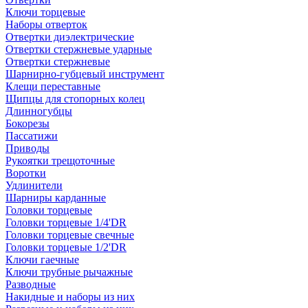
Ключи торцевые
Наборы отверток
Отвертки диэлектрические
Отвертки стержневые ударные
Отвертки стержневые
Шарнирно-губцевый инструмент
Клещи переставные
Щипцы для стопорных колец
Длинногубцы
Бокорезы
Пассатижи
Приводы
Рукоятки трещоточные
Воротки
Удлинители
Шарниры карданные
Головки торцевые
Головки торцевые 1/4'DR
Головки торцевые свечные
Головки торцевые 1/2'DR
Ключи гаечные
Ключи трубные рычажные
Разводные
Накидные и наборы из них