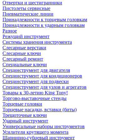
Отвертки и шестигранники
Пистолеты сервисные
Пневматические линии
Принадлежности к торцевым головкам
Принадлежности к ударным головкам
Разное
Режущий инструмент
Системы хранения инструмента
Слесарные верстаки
Слесарные ключи
Слесарный ремонт
Специальные ключи
Специнструмент для двигателя
Специнструмент для кондиционеров
Специнструмент для подвески
Специнструмент для узлов и агрегатов
Товары к 30-летию King Tony!
Торгово-выставочные стенды
Торцевые головки
Торцевые насадки, вставки (биты)
Трещоточные ключи
Ударный инструмент
Универсальные наборы инструментов
Усилители крутящего момента
Шарнирно-губцевый инструмент