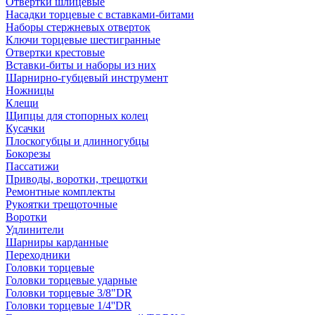
Отвертки шлицевые
Насадки торцевые с вставками-битами
Наборы стержневых отверток
Ключи торцевые шестигранные
Отвертки крестовые
Вставки-биты и наборы из них
Шарнирно-губцевый инструмент
Ножницы
Клещи
Щипцы для стопорных колец
Кусачки
Плоскогубцы и длинногубцы
Бокорезы
Пассатижи
Приводы, воротки, трещотки
Ремонтные комплекты
Рукоятки трещоточные
Воротки
Удлинители
Шарниры карданные
Переходники
Головки торцевые
Головки торцевые ударные
Головки торцевые 3/8"DR
Головки торцевые 1/4''DR