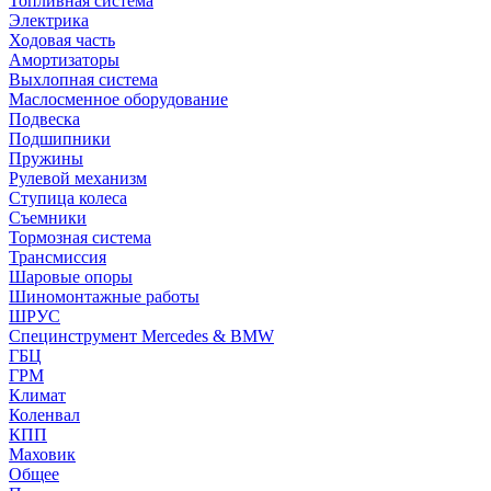
Топливная система
Электрика
Ходовая часть
Амортизаторы
Выхлопная система
Маслосменное оборудование
Подвеска
Подшипники
Пружины
Рулевой механизм
Ступица колеса
Съемники
Тормозная система
Трансмиссия
Шаровые опоры
Шиномонтажные работы
ШРУС
Специнструмент Mercedes & BMW
ГБЦ
ГРМ
Климат
Коленвал
КПП
Маховик
Общее