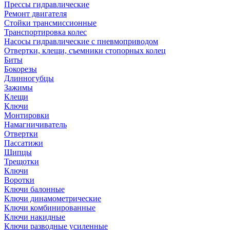
Прессы гидравлические
Ремонт двигателя
Стойки трансмиссионные
Транспортировка колес
Насосы гидравлические с пневмоприводом
Отвертки, клещи, съемники стопорных колец
Биты
Бокорезы
Длинногубцы
Зажимы
Клещи
Ключи
Монтировки
Намагничиватель
Отвертки
Пассатижи
Щипцы
Трещотки
Ключи
Воротки
Ключи балонные
Ключи динамометрические
Ключи комбинированные
Ключи накидные
Ключи разводные усиленные