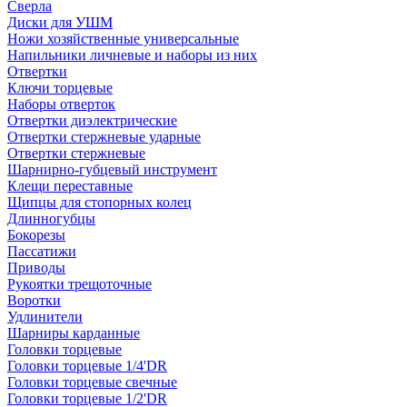
Сверла
Диски для УШМ
Ножи хозяйственные универсальные
Напильники личневые и наборы из них
Отвертки
Ключи торцевые
Наборы отверток
Отвертки диэлектрические
Отвертки стержневые ударные
Отвертки стержневые
Шарнирно-губцевый инструмент
Клещи переставные
Щипцы для стопорных колец
Длинногубцы
Бокорезы
Пассатижи
Приводы
Рукоятки трещоточные
Воротки
Удлинители
Шарниры карданные
Головки торцевые
Головки торцевые 1/4'DR
Головки торцевые свечные
Головки торцевые 1/2'DR