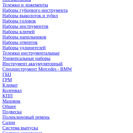
Тележки и ложементы
Наборы губцевого инструмента
Наборы выколоток и зубил
Наборы головок
Наборы инструментов
Наборы ключей
Наборы напильников
Наборы отверток
Наборы удлинителей
Тележки инструментальные
Универсальные наборы
Инструмент аккумуляторный
Специнструмент Mercedes - BMW
ГБЦ
ГРМ
Климат
Коленвал
КПП
Маховик
Общее
Подвеска
Поликлиновый ремень
Салон
Система выпуска