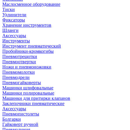
Маслосменное оборудование
Тиски
Удлинители
Фиксаторы
Хранение инструментов
Шланги
Аксессуары
Инструменты
Инструмент пневматический
Пробойники-кромкогибы
Пневмотрещотки
Пневмоотвертки
Ножи и пневмоножовки
Пневмомолотки
Пневмодрели
Пневмогайковерты
Машинки шлифовальные
Машинки полировальные
Машинки для притирки клапанов
Заклепочники пневматические
Аксессуары
Пневмопистолеты
Болгарки
Гайковерт ручной
Пневмолиния