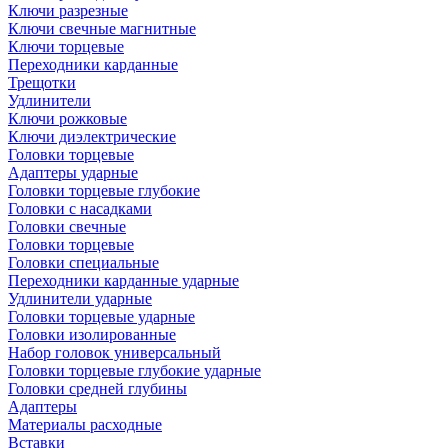
Ключи разрезные
Ключи свечные магнитные
Ключи торцевые
Переходники карданные
Трещотки
Удлинители
Ключи рожковые
Ключи диэлектрические
Головки торцевые
Адаптеры ударные
Головки торцевые глубокие
Головки с насадками
Головки свечные
Головки торцевые
Головки специальные
Переходники карданные ударные
Удлинители ударные
Головки торцевые ударные
Головки изолированные
Набор головок универсальный
Головки торцевые глубокие ударные
Головки средней глубины
Адаптеры
Материалы расходные
Вставки