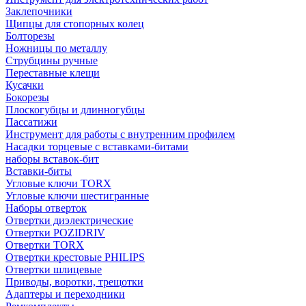
Заклепочники
Щипцы для стопорных колец
Болторезы
Ножницы по металлу
Струбцины ручные
Переставные клещи
Кусачки
Бокорезы
Плоскогубцы и длинногубцы
Пассатижи
Инструмент для работы с внутренним профилем
Насадки торцевые с вставками-битами
наборы вставок-бит
Вставки-биты
Угловые ключи TORX
Угловые ключи шестигранные
Наборы отверток
Отвертки диэлектрические
Отвертки POZIDRIV
Отвертки TORX
Отвертки крестовые PHILIPS
Отвертки шлицевые
Приводы, воротки, трещотки
Адаптеры и переходники