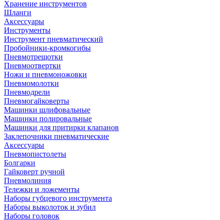
Хранение инструментов
Шланги
Аксессуары
Инструменты
Инструмент пневматический
Пробойники-кромкогибы
Пневмотрещотки
Пневмоотвертки
Ножи и пневмоножовки
Пневмомолотки
Пневмодрели
Пневмогайковерты
Машинки шлифовальные
Машинки полировальные
Машинки для притирки клапанов
Заклепочники пневматические
Аксессуары
Пневмопистолеты
Болгарки
Гайковерт ручной
Пневмолиния
Тележки и ложементы
Наборы губцевого инструмента
Наборы выколоток и зубил
Наборы головок