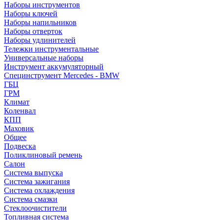
Наборы инструментов
Наборы ключей
Наборы напильников
Наборы отверток
Наборы удлинителей
Тележки инструментальные
Универсальные наборы
Инструмент аккумуляторный
Специнструмент Mercedes - BMW
ГБЦ
ГРМ
Климат
Коленвал
КПП
Маховик
Общее
Подвеска
Поликлиновый ремень
Салон
Система выпуска
Система зажигания
Система охлаждения
Система смазки
Стеклоочистители
Топливная система