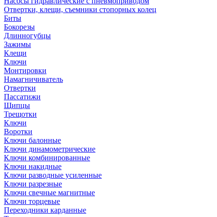
Насосы гидравлические с пневмоприводом
Отвертки, клещи, съемники стопорных колец
Биты
Бокорезы
Длинногубцы
Зажимы
Клещи
Ключи
Монтировки
Намагничиватель
Отвертки
Пассатижи
Щипцы
Трещотки
Ключи
Воротки
Ключи балонные
Ключи динамометрические
Ключи комбинированные
Ключи накидные
Ключи разводные усиленные
Ключи разрезные
Ключи свечные магнитные
Ключи торцевые
Переходники карданные