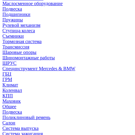
Маслосменное оборудование
Подвеска
Подшипники
Пружины
Рулевой механизм
Ступица колеса
Съемники
Тормозная система
Трансмиссия
Шаровые опоры
Шиномонтажные работы
ШРУС
Специнструмент Mercedes & BMW
ГБЦ
ГРМ
Климат
Коленвал
КПП
Маховик
Общее
Подвеска
Поликлиновый ремень
Салон
Система выпуска
Система зажигания