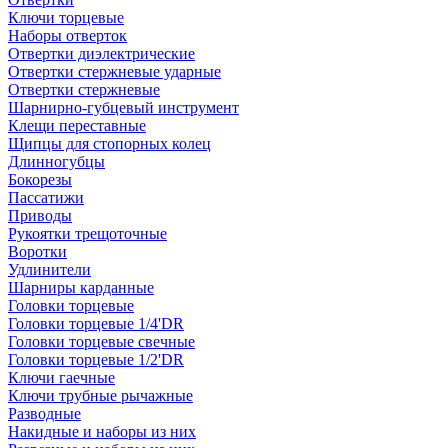
Ключи торцевые
Наборы отверток
Отвертки диэлектрические
Отвертки стержневые ударные
Отвертки стержневые
Шарнирно-губцевый инструмент
Клещи переставные
Щипцы для стопорных колец
Длинногубцы
Бокорезы
Пассатижи
Приводы
Рукоятки трещоточные
Воротки
Удлинители
Шарниры карданные
Головки торцевые
Головки торцевые 1/4'DR
Головки торцевые свечные
Головки торцевые 1/2'DR
Ключи гаечные
Ключи трубные рычажные
Разводные
Накидные и наборы из них