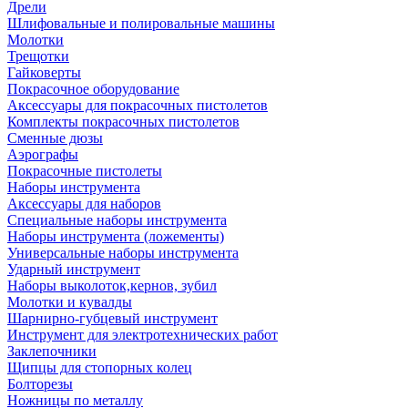
Дрели
Шлифовальные и полировальные машины
Молотки
Трещотки
Гайковерты
Покрасочное оборудование
Аксессуары для покрасочных пистолетов
Комплекты покрасочных пистолетов
Сменные дюзы
Аэрографы
Покрасочные пистолеты
Наборы инструмента
Аксессуары для наборов
Специальные наборы инструмента
Наборы инструмента (ложементы)
Универсальные наборы инструмента
Ударный инструмент
Наборы выколоток,кернов, зубил
Молотки и кувалды
Шарнирно-губцевый инструмент
Инструмент для электротехнических работ
Заклепочники
Щипцы для стопорных колец
Болторезы
Ножницы по металлу