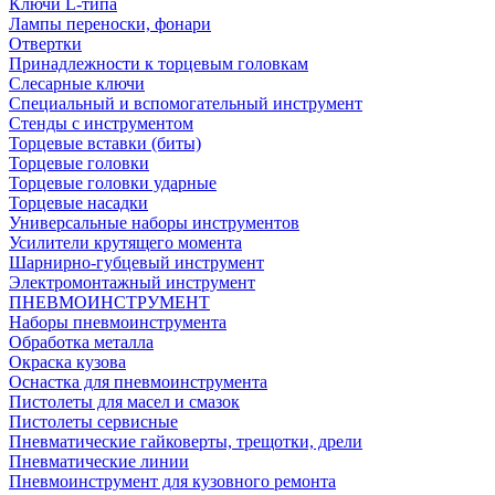
Ключи L-типа
Лампы переноски, фонари
Отвертки
Принадлежности к торцевым головкам
Слесарные ключи
Специальный и вспомогательный инструмент
Стенды с инструментом
Торцевые вставки (биты)
Торцевые головки
Торцевые головки ударные
Торцевые насадки
Универсальные наборы инструментов
Усилители крутящего момента
Шарнирно-губцевый инструмент
Электромонтажный инструмент
ПНЕВМОИНСТРУМЕНТ
Наборы пневмоинструмента
Обработка металла
Окраска кузова
Оснастка для пневмоинструмента
Пистолеты для масел и смазок
Пистолеты сервисные
Пневматические гайковерты, трещотки, дрели
Пневматические линии
Пневмоинструмент для кузовного ремонта