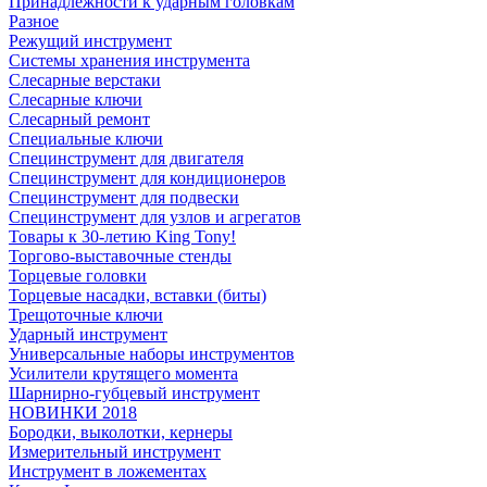
Принадлежности к ударным головкам
Разное
Режущий инструмент
Системы хранения инструмента
Слесарные верстаки
Слесарные ключи
Слесарный ремонт
Специальные ключи
Специнструмент для двигателя
Специнструмент для кондиционеров
Специнструмент для подвески
Специнструмент для узлов и агрегатов
Товары к 30-летию King Tony!
Торгово-выставочные стенды
Торцевые головки
Торцевые насадки, вставки (биты)
Трещоточные ключи
Ударный инструмент
Универсальные наборы инструментов
Усилители крутящего момента
Шарнирно-губцевый инструмент
НОВИНКИ 2018
Бородки, выколотки, кернеры
Измерительный инструмент
Инструмент в ложементах