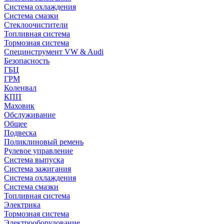
Система охлаждения
Система смазки
Стеклоочистители
Топливная система
Тормозная система
Специнструмент VW & Audi
Безопасность
ГБЦ
ГРМ
Коленвал
КПП
Маховик
Обслуживание
Общее
Подвеска
Поликлиновый ремень
Рулевое управление
Система выпуска
Система зажигания
Система охлаждения
Система смазки
Топливная система
Электрика
Тормозная система
Электрооборудование