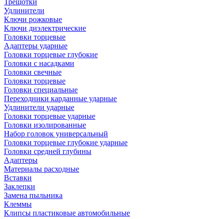
Трещотки
Удлинители
Ключи рожковые
Ключи диэлектрические
Головки торцевые
Адаптеры ударные
Головки торцевые глубокие
Головки с насадками
Головки свечные
Головки торцевые
Головки специальные
Переходники карданные ударные
Удлинители ударные
Головки торцевые ударные
Головки изолированные
Набор головок универсальный
Головки торцевые глубокие ударные
Головки средней глубины
Адаптеры
Материалы расходные
Вставки
Заклепки
Замена пыльника
Клеммы
Клипсы пластиковые автомобильные