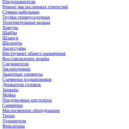
Предохранители
Ремонт маслосливных отверстий
Стяжки кабельные
Трубки термоусадочные
Уплотнительные кольца
Хомуты
Шайбы
Шланги
Шплинты
Аксессуары
Инструмент общего назначения
Восстановление резьбы
Соединители
Заклепочники
Защитные элементы
Съемники подшипников
Держатели головок
Захваты
Мойка
Продувочные пистолеты
Съемники
Маслосменное оборудование
Тиски
Удлинители
Фиксаторы