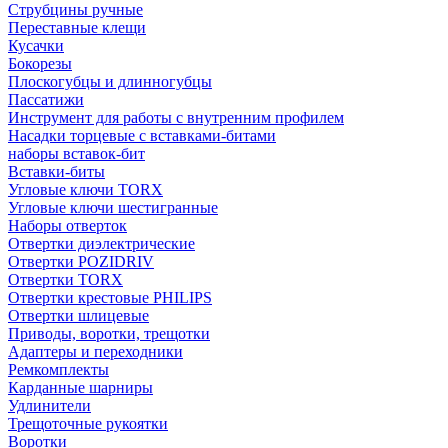
Струбцины ручные
Переставные клещи
Кусачки
Бокорезы
Плоскогубцы и длинногубцы
Пассатижи
Инструмент для работы с внутренним профилем
Насадки торцевые с вставками-битами
наборы вставок-бит
Вставки-биты
Угловые ключи TORX
Угловые ключи шестигранные
Наборы отверток
Отвертки диэлектрические
Отвертки POZIDRIV
Отвертки TORX
Отвертки крестовые PHILIPS
Отвертки шлицевые
Приводы, воротки, трещотки
Адаптеры и переходники
Ремкомплекты
Карданные шарниры
Удлинители
Трещоточные рукоятки
Воротки