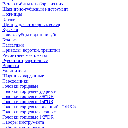
Вставки-биты и наборы из них
Шарнирно-губцевый инструмент
Ножницы
Клещи
Щипцы для стопорных колец
Кусачки
Плоскогубцы и длинногубцы
Бокорезы
Пассатижи
Приводы, воротки, трещотки
Ремонтные комплекты
Рукоятки трещоточные
Воротки
Удлинители
Шарниры карданные
Переходники
Головки торцевые
Головки торцевые ударные
Головки торцевые 3/8"DR
Головки торцевые 1/4''DR
Головки торцевые, внешний TORX®
Головки торцевые свечные
Головки торцевые 1/2"DR
Наборы инструмента
Наборы инструмента