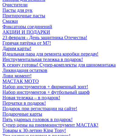
Очистители
Пасты для рук
Притирочные пасты
Смазки
Фиксаторы соединений
АКЦИИ И ПОДАРКИ
23 февраля - День защитника Отечества!
Горячая пятёрка от M7!
Дарим карты!
Идеальная пара для ремонта коробки передач!
Инструментальная тележка в подарок!
К сезону готовы! Супер-комплекты для шиномонтажа
Ликвидация остатков
Лови момент!
МАСТАК МОТО
Набор инструментов + фирменный зонт!
Набор инструментов + футбольный шарф
Новая тележка – в подарок!
Перчатки в подарок!
Подарок при регистрации на сайте!
Подарочные карты
Пять ударных головок в подарок!
Супер цены на пневмоинструмент МАСТАК!
Товары к 30-летию King Tony!
Три ударные головки в подарок!