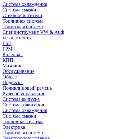
Система охлаждения
Система смазки
Стеклоочистители
Топливная система
Тормозная система
Специнструмент VW & Audi
Безопасность
ГБЦ
ГРМ
Коленвал
КПП
Маховик
Обслуживание
Общее
Подвеска
Поликлиновый ремень
Рулевое управление
Система выпуска
Система зажигания
Система охлаждения
Система смазки
Топливная система
Электрика
Тормозная система
Электрооборудование